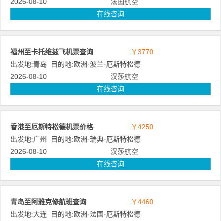
2026-08-10
法国航空
在线咨询
福州至卡托维兹飞机票查询
￥3770
出发地:
青岛
目的地:
欧洲
-
波兰
-
厄斯特松德
2026-08-10
汉莎航空
在线咨询
香港至厄斯特松德机票价格
￥4250
出发地:
广州
目的地:
欧洲
-
瑞典
-
厄斯特松德
2026-08-10
汉莎航空
在线咨询
青岛至阿雅克修航班查询
￥4460
出发地:
大连
目的地:
欧洲
-
法国
-
厄斯特松德