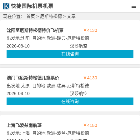
快捷国际机票机票
现在位置：
首页
>
厄斯特松德
> 文章
沈阳至厄斯特松德特价飞机票
￥4130
出发地:
沈阳
目的地:
欧洲
-
瑞典
-
厄斯特松德
2026-08-10
汉莎航空
在线咨询
澳门飞厄斯特松德儿童票价
￥4130
出发地:
太原
目的地:
欧洲
-
瑞典
-
厄斯特松德
2026-08-10
汉莎航空
在线咨询
上海飞波兹南航班
￥4150
出发地:
上海
目的地:
欧洲
-
波兰
-
厄斯特松德