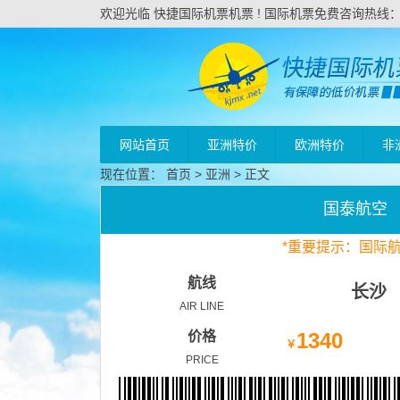
欢迎光临 快捷国际机票机票 ! 国际机票免费咨询热线：020
网站首页
亚洲特价
欧洲特价
非
现在位置：
首页
>
亚洲
> 正文
国泰航空
*
重要
提示：国际
航线
长沙
AIR LINE
价格
1340
￥
PRICE