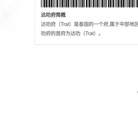
达叻府
简概
达叻府（Trat）是泰国的一个府,属于中部地区，其
叻府的首府为达叻（Trat）。