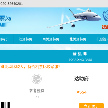
-32640201
洲特价
澳洲特价
南美洲特价
北美洲特价
机票疑
登机牌
BOARDING PASS
航班变动比较大，
特价
机票比较紧张*
达叻府
参考税费
554
￥
TAX
立即预订