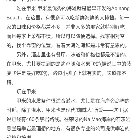
吃在甲米 甲米最优秀的海滩就是最早开发的Ao nang
Beach，在这里，有很多可以吃新鲜海鲜的大排挡。每一
家的口味和价格都差不多，并非人多的那家就特别好吃，
而且每家上菜都不慢，所以可以随便选择。找家相对空
的，找个靠窗的位置，看着大海吃海鲜是非常有意思的。
另外，酒店里也有餐厅，味道和价格也都是不错的。
在甲米，尤其要提到的是烤鸡腿和水果飞饼(据说其中的菠
萝飞饼是最好吃的)，路边小摊子上就有卖的，味道都不
错。
玩在甲米
甲米的水质条件很适合潜水，尤其是在海岸旁岛屿的
附近。除了潜水，甲米也是现代“蜘蛛人”所爱——这里据
说已经有460条攀岩路线。在攀牙的Na Mao海岸的石灰岩
悬崖是攀岩最理想的地方，有很多专业的公司提供攀岩的
设施和培训。