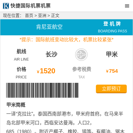
快捷国际机票机票
现在位置：
首页
>
亚洲
> 正文
登机牌
肯尼亚航空
BOARDING PASS
*
提示：国际航班变动比较大，
机票比较紧张*
航线
长沙
甲米
AIR LINE
价格
1520
参考税费
754
￥
￥
PRICE
TAX
立即预订
甲米
简概
一译“克拉比”。泰国西南部港市，甲米府首府。在马来半
岛北部甲米河口，西临安达曼海。人口2，
685（1980）。附近产椰子、橡胶、锡等。有椰油、锯木