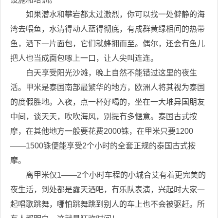
如果潜水和攀岩都太过激烈，你可以找一处僻静的海
湾去喂鱼，水清得动人蓝得彻底，有成群黄绿相间的热带
鱼，洒下一片面包，它们就蜂拥而至。偶尔，还会有鱼儿
把人也当成面包啄上一口，让人尖叫连连。
白天享受阳光沙滩，晚上自然不能错过这里的夜生
活。甲米是泰国南部最繁华的地方，欧洲人将其视为泰国
的度假胜地。入夜，点一杯好喝的，坐在一大堆异国朋友
中间，谈天天，吹吹海风，别提有多惬意。泰国古式按
摩，在其他地方一般要花费2000铢，在甲米只要1200
——1500铢便能享受2个小时的全套正规的泰国古式按
摩。
离甲米仅1——2个小时车程的小城合艾有着更完美的
夜生活，到处都是露天酒吧，有乐队表演，兴起时大家一
起唱歌跳舞，哪怕跳舞跳到别人的车上也不会被驱赶。所