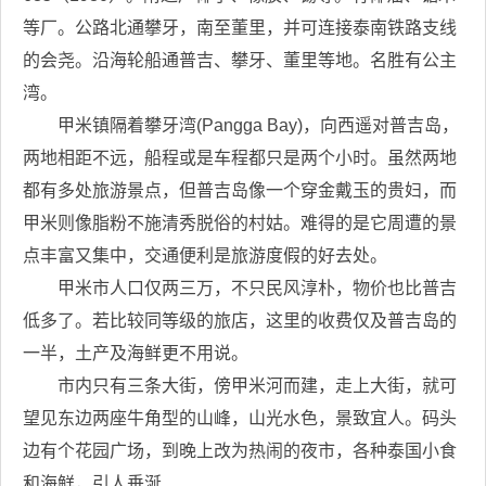
等厂。公路北通攀牙，南至董里，并可连接泰南铁路支线
的会尧。沿海轮船通普吉、攀牙、董里等地。名胜有公主
湾。
甲米镇隔着攀牙湾(Pangga Bay)，向西遥对普吉岛，
两地相距不远，船程或是车程都只是两个小时。虽然两地
都有多处旅游景点，但普吉岛像一个穿金戴玉的贵妇，而
甲米则像脂粉不施清秀脱俗的村姑。难得的是它周遭的景
点丰富又集中，交通便利是旅游度假的好去处。
甲米市人口仅两三万，不只民风淳朴，物价也比普吉
低多了。若比较同等级的旅店，这里的收费仅及普吉岛的
一半，土产及海鲜更不用说。
市内只有三条大街，傍甲米河而建，走上大街，就可
望见东边两座牛角型的山峰，山光水色，景致宜人。码头
边有个花园广场，到晚上改为热闹的夜市，各种泰国小食
和海鲜，引人垂涎