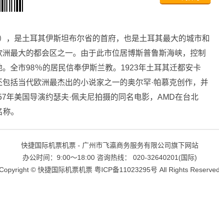
bul），是土耳其伊斯坦布尔省的首府，也是土耳其最大的城市和
欧洲最大的都会区之一。由于此市位居博斯普鲁斯海峡，控制
。全市98％的居民信奉伊斯兰教。1923年土耳其迁都安卡
还包括当代欧洲最杰出的小说家之一的奥尔罕·帕慕克创作，并
957年美国导演约瑟夫·佩夫尼拍摄的同名电影，AMD在台北
名称。
快捷国际机票机票 - 广州市飞瀛商务服务有限公司旗下网站
办公时间：9:00～18:00 咨询热线： 020-32640201(国际)
Copyright ©
快捷国际机票机票
粤ICP备11023295号
All Rights Reserve