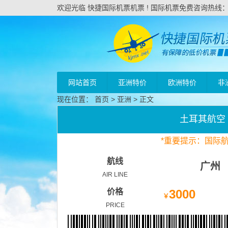
欢迎光临 快捷国际机票机票 ! 国际机票免费咨询热线：020
网站首页
亚洲特价
欧洲特价
非
现在位置：
首页
>
亚洲
> 正文
土耳其航空
*
重要
提示：国际
航线
广州
AIR LINE
价格
3000
￥
PRICE