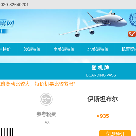
-32640201
洲特价
澳洲特价
南美洲特价
北美洲特价
机票疑
登机牌
BOARDING PASS
航班变动比较大，
特价
机票比较紧张*
伊斯坦布尔
参考税费
935
￥
TAX
立即预订