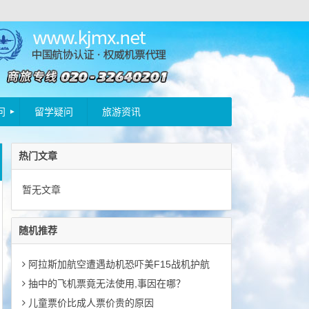
问
留学疑问
旅游资讯
热门文章
暂无文章
随机推荐
阿拉斯加航空遭遇劫机恐吓美F15战机护航
抽中的飞机票竟无法使用,事因在哪？
儿童票价比成人票价贵的原因