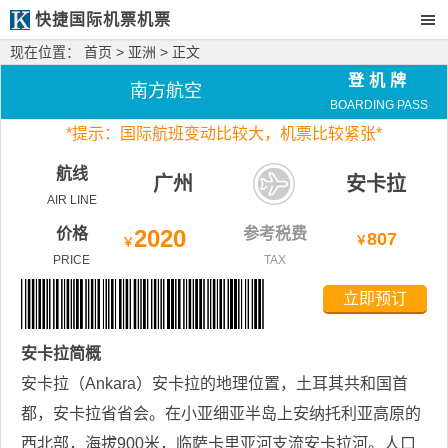
快捷国际机票机票
现在位置：
首页
>
亚洲
> 正文
登机牌
南方航空
BOARDING PASS
*
提示：国际航班变动比较大，
机票比较紧张*
航线
广州
安卡拉
AIR LINE
价格
2020
参考税费
807
￥
￥
PRICE
TAX
立即预订
安卡拉
简概
安卡拉（Ankara）安卡拉的地理位置，土耳其共和国首
都，安卡拉省省会。在小亚细亚半岛上安纳托利亚高原的
西北部，海拔900米，临萨卡里亚河支流安卡拉河。人口