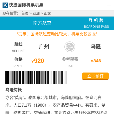
快捷国际机票机票
现在位置：
首页
>
亚洲
> 正文
登机牌
南方航空
BOARDING PASS
*
提示：国际航班变动比较大，
机票比较紧张*
航线
广州
乌隆
AIR LINE
价格
920
参考税费
846
￥
￥
PRICE
TAX
立即预订
乌隆
简概
亦名“莫肯”。泰国东北部城市，乌隆府首府。在銮河右
岸。人口7.1万（1980）。农产品贸易中心。有碾米、制
糖、纺织等厂。交通枢纽，东北铁路北支线经本市达终点