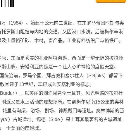
4万（1984）。始建于公元前二世纪，在东罗马帝国时期与奥
有托罗斯山阻挡与内地的交通，又因港口水浅，后被梅尔辛港
以及少量铬矿砂、木材，畜产品。工业有棉纺织厂与铬铁厂。
。
原，东面是秀美的孔亚阿特海滩，西面是一望无际的拉拉沙
罗斯山脉。安塔利亚的确是一个让人心旷神怡的度假天堂。
治前，罗马帝国、拜占庭和塞尔柱人（Seljuks）都留下
eli回教堂建于13世纪，现已成为安塔利亚的标志。
rdur ），以美丽的湖泊闻名全土耳其。风光明媚的布尔杜
附近又是水上活动的理想场所。在凯梅尔以南15公里的奥林
中心，城里有沟渠、浴场、剧场、神殿殿门等遗址。奥林博斯的西
ra ）古城遗址。锡德（Side ）是土耳其最著名的古城遗址
为一个美丽的度假城。