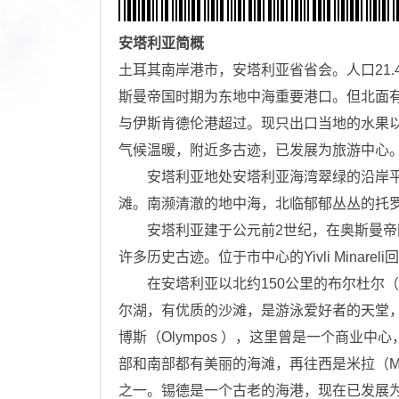
安塔利亚
简概
土耳其南岸港市，安塔利亚省省会。人口21.
斯曼帝国时期为东地中海重要港口。但北面
与伊斯肯德伦港超过。现只出口当地的水果
气候温暖，附近多古迹，已发展为旅游中心
安塔利亚地处安塔利亚海湾翠绿的沿岸平
滩。南濒清澈的地中海，北临郁郁丛丛的托
安塔利亚建于公元前2世纪，在奥斯曼帝国统
许多历史古迹。位于市中心的Yivli Minar
在安塔利亚以北约150公里的布尔杜尔（Bu
尔湖，有优质的沙滩，是游泳爱好者的天堂，
博斯（Olympos ），这里曾是一个商业
部和南部都有美丽的海滩，再往西是米拉（My
之一。锡德是一个古老的海港，现在已发展