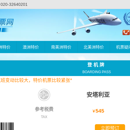
-32640201
洲特价
澳洲特价
南美洲特价
北美洲特价
机票疑
登机牌
BOARDING PASS
航班变动比较大，
特价
机票比较紧张*
安塔利亚
参考税费
545
￥
TAX
立即预订