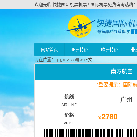
欢迎光临 快捷国际机票机票 ! 国际机票免费咨询热线：020
网站首页
亚洲特价
欧洲特价
非
现在位置：
首页
>
亚洲
> 正文
南方航空
*
重要
提示：国际
航线
广州
AIR LINE
价格
2780
￥
PRICE