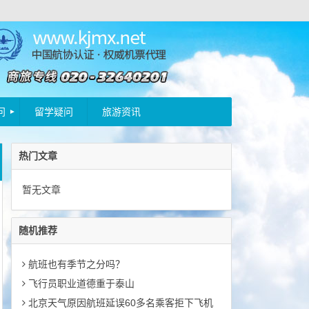
问
留学疑问
旅游资讯
热门文章
暂无文章
随机推荐
航班也有季节之分吗？
飞行员职业道德重于泰山
北京天气原因航班延误60多名乘客拒下飞机