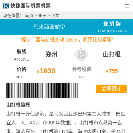
快捷国际机票机票
现在位置：
首页
>
亚洲
> 正文
登机牌
马来西亚航空
BOARDING PASS
*
提示：国际航班变动比较大，
机票比较紧张*
航线
郑州
山打根
AIR LINE
价格
1630
参考税费
755
￥
￥
PRICE
TAX
立即预订
山打根
简概
山打根一译仙那港，是马来西亚沙巴州第二大城市，景色
宜人，人口40万（2009年数据）。山打根市东马第一良
港，滨苏禄海，山打根湾口北岸。海湾内阔口窄，长24公