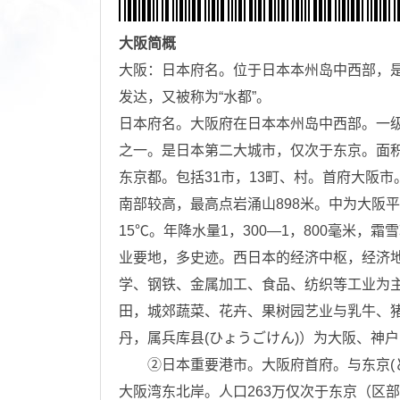
大阪
简概
大阪：日本府名。位于日本本州岛中西部，
发达，又被称为“水都”。
日本府名。大阪府在日本本州岛中西部。一
之一。是日本第二大城市，仅次于东京。面积约
东京都。包括31市，13町、村。首府大阪市
南部较高，最高点岩涌山898米。中为大阪
15℃。年降水量1，300—1，800毫米
业要地，多史迹。西日本的经济中枢，经济
学、钢铁、金属加工、食品、纺织等工业为
田，城郊蔬菜、花卉、果树园艺业与乳牛、
丹，属兵库县(ひょうごけん)）为大阪、神
②日本重要港市。大阪府首府。与东京(と
大阪湾东北岸。人口263万仅次于东京（区部