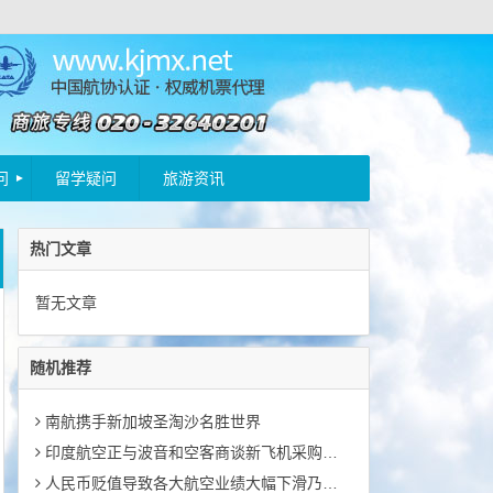
问
留学疑问
旅游资讯
热门文章
暂无文章
随机推荐
南航携手新加坡圣淘沙名胜世界
印度航空正与波音和空客商谈新飞机采购事宜
人民币贬值导致各大航空业绩大幅下滑乃至出现亏损