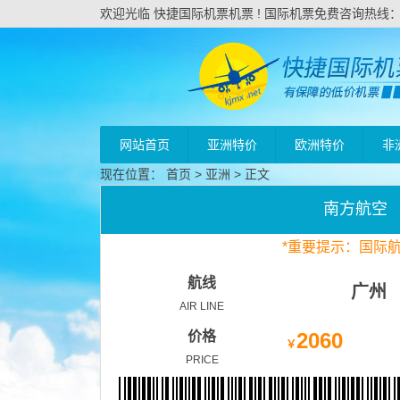
欢迎光临 快捷国际机票机票 ! 国际机票免费咨询热线：020
网站首页
亚洲特价
欧洲特价
非
现在位置：
首页
>
亚洲
> 正文
南方航空
*
重要
提示：国际
航线
广州
AIR LINE
价格
2060
￥
PRICE