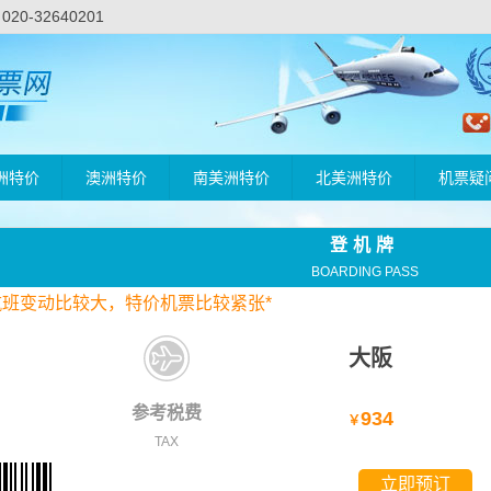
-32640201
洲特价
澳洲特价
南美洲特价
北美洲特价
机票疑
登机牌
BOARDING PASS
航班变动比较大，
特价
机票比较紧张*
大阪
参考税费
934
￥
TAX
立即预订