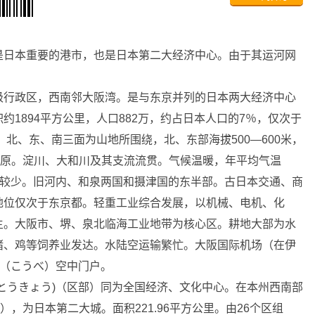
是日本重要的港市，也是日本第二大经济中心。由于其运河网
级行政区，西南邻大阪湾。是与东京并列的日本两大经济中心
1894平方公里，人口882万，约占日本人口的7％，仅次于
。北、东、南三面为山地所围绕，北、东部海拔500—600米，
平原。淀川、大和川及其支流流贯。气候温暖，年平均气温
，霜雪较少。旧河内、和泉两国和摄津国的东半部。古日本交通、商
地位仅次于东京都。轻重工业综合发展，以机械、电机、化
主。大阪市、堺、泉北临海工业地带为核心区。耕地大部为水
猪、鸡等饲养业发达。水陆空运输繁忙。大阪国际机场（在伊
户（こうべ）空中门户。
うきょう)（区部）同为全国经济、文化中心。在本州西南部
），为日本第二大城。面积221.96平方公里。由26个区组