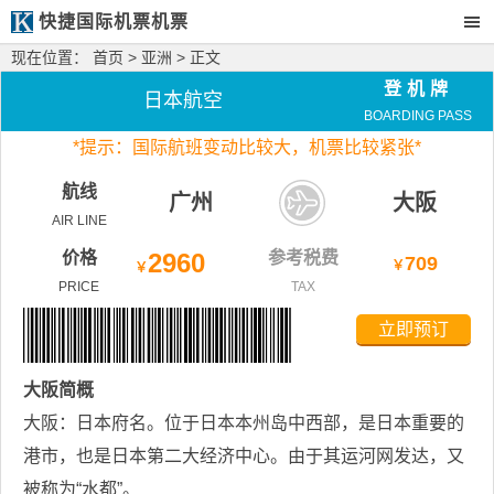
快捷国际机票机票
现在位置：
首页
>
亚洲
> 正文
登机牌
日本航空
BOARDING PASS
*
提示：国际航班变动比较大，
机票比较紧张*
航线
广州
大阪
AIR LINE
价格
2960
参考税费
709
￥
￥
PRICE
TAX
立即预订
大阪
简概
大阪：日本府名。位于日本本州岛中西部，是日本重要的
港市，也是日本第二大经济中心。由于其运河网发达，又
被称为“水都”。