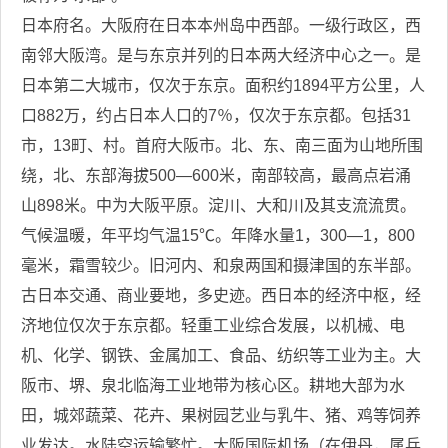
日本府名。大阪府在日本本州岛中西部。一级行政区，西
南邻大阪湾。是与东京并列的日本两大经济中心之一。是
日本第二大城市，仅次于东京。面积约1894平方公里，人
口882万，约占日本人口的7％，仅次于东京都。包括31
市，13町、村。首府大阪市。北、东、南三面为山地所围
绕，北、东部海拔500—600米，南部较高，最高点岩涌
山898米。中为大阪平原。淀川、大和川及其支流流贯。
气候温暖，年平均气温15℃。年降水量1，300—1，800
毫米，霜雪较少。旧河内、和泉两国和摄津国的东半部。
古日本交通、商业要地，多史迹。西日本的经济中枢，经
济地位仅次于东京都。轻重工业综合发展，以机械、电
机、化学、钢铁、金属加工、食品、纺织等工业为主。大
阪市、堺、泉北临海工业地带为核心区。耕地大部为水
田，城郊蔬菜、花卉、果树园艺业与乳牛、猪、鸡等饲养
业发达。水陆空运输繁忙。大阪国际机场（在伊丹，属兵