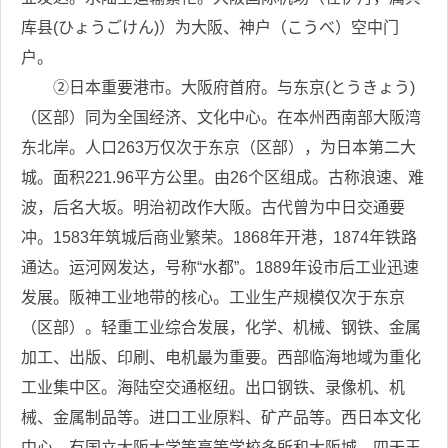
库县(ひょうごけん)）为大阪、神户（こうべ）空中门
户。
②日本重要港市。大阪府首府。与东京(とうきょう)
（区部）同为全国经济、文化中心。在本州西南部大阪湾
东北岸。人口263万仅次于东京（区部），为日本第二大
城。面积221.96平方公里。由26个区组成。古称浪速、难
波，后名大坂。明治初改作大阪。古代曾为中日交通要
冲。1583年筑城后商业繁荣。1868年开港，1874年铁路
通达。运河网发达，号称“水都”。1889年设市后工业迅速
发展。阪神工业地带的核心。工业生产规模仅次于东京
（区部）。轻重工业综合发展，化学、机械、钢铁、金属
加工、出版、印刷、电机最为重要。西部临海地域为重化
工业集中区。海陆空交通枢纽。出口钢铁、录像机、机
械、金属制品等。进口工业原料、矿产品等。西日本文化
中心，有国立大阪大学等高等学校多所和大阪城、四天王