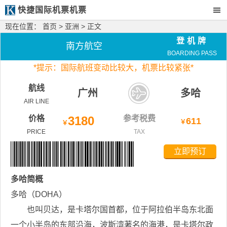
快捷国际机票机票
现在位置：
首页
>
亚洲
> 正文
登机牌
南方航空
BOARDING PASS
*
提示：国际航班变动比较大，
机票比较紧张*
航线
广州
多哈
AIR LINE
价格
3180
参考税费
611
￥
￥
PRICE
TAX
立即预订
多哈
简概
多哈（DOHA）
也叫贝达，是卡塔尔国首都，位于阿拉伯半岛东北面
一个小半岛的东部沿海，波斯湾著名的海港，是卡塔尔政