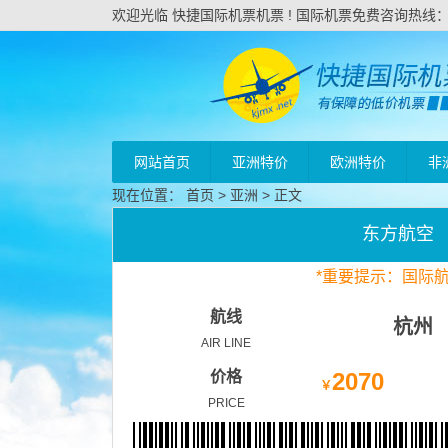
欢迎光临 快捷国际机票机票 ! 国际机票免费咨询热线：020
网站首页
亚洲特价
欧洲特价
非
现在位置：
首页
>
亚洲
> 正文
东方航空
*
重要
提示：国际
航线
杭州
AIR LINE
价格
2070
￥
PRICE