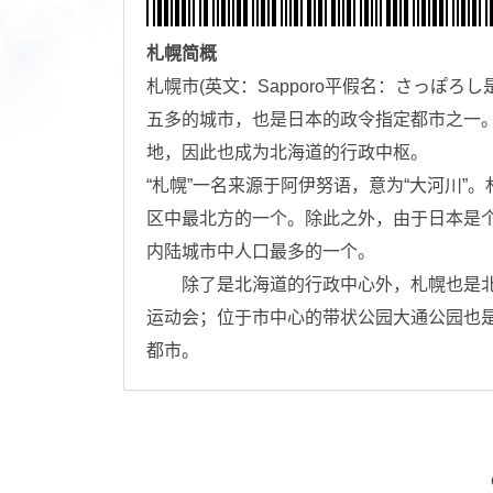
札幌
简概
札幌市(英文：Sapporo平假名：さっぽ
五多的城市，也是日本的政令指定都市之一
地，因此也成为北海道的行政中枢。
“札幌”一名来源于阿伊努语，意为“大河川
区中最北方的一个。除此之外，由于日本是
内陆城市中人口最多的一个。
除了是北海道的行政中心外，札幌也是北海
运动会；位于市中心的带状公园大通公园也
都市。