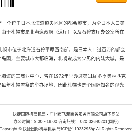
ろし是一个位于日本北海道道央地区的都会城市，为全日本人口第
。由于札幌市是北海道政府（道厅）以及石狩支厅办公室所在
”。札幌市位于北海道石狩平原西南部，是日本人口过百万的都会
个岛国，主要城市大都临海，札幌遂成为少见的内陆大城，是
道的工商业中心，曾在1972年举办过第11届冬季奥林匹克
是每年札幌雪祭的举办场地，因此札幌也是个国际知名的观光
快捷国际机票机票 - 广州市飞瀛商务服务有限公司旗下网站
办公时间：9:00～18:00 咨询热线： 020-32640201(国际)
Copyright ©
快捷国际机票机票
粤ICP备11023295号
All Rights Reserve