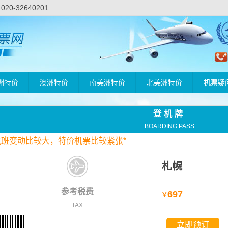
-32640201
洲特价
澳洲特价
南美洲特价
北美洲特价
机票疑
登机牌
BOARDING PASS
航班变动比较大，
特价
机票比较紧张*
札幌
参考税费
697
￥
TAX
立即预订