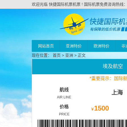
欢迎光临 快捷国际机票机票 ! 国际机票免费咨询热线：020
网站首页
亚洲特价
欧洲特价
非
现在位置：
首页
>
亚洲
> 正文
埃及航空
*
重要
提示：国际
航线
上海
AIR LINE
价格
1500
￥
PRICE