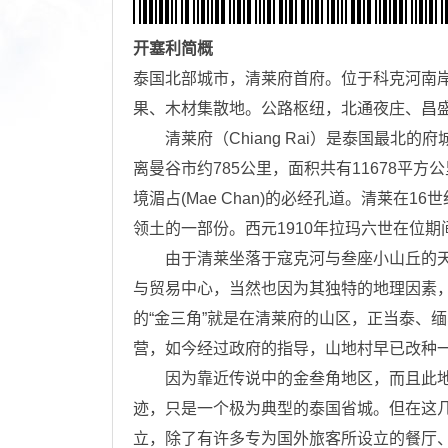
开塞利
简概
泰国北部城市，清莱府首府。位于科克河南岸。
果、木材集散地。公路枢纽，北通夜庄、昌
清莱府（Chiang Rai）是泰国最北的
离曼谷市约785公里，面积共有11678平方
境湄占(Mae Chan)的必经孔道。清莱在
领土的一部份。西元1910年拉玛六世在位期
由于清莱坐落于寇克河与叁座小山丘的天然
与贸易中心，当然也因为其独特的地理因素
的“金三角”就是在清莱府的山区，正当泰、
营，如今经过政府的指导，山地村早已改种
因为靠近传说中的金叁角地区，而且此地
迹，只是一个极为典型的泰国省城。但在这
立，除了有许多专为国外旅客所设立的餐厅