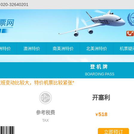
-32640201
洲特价
澳洲特价
南美洲特价
北美洲特价
机票疑
登机牌
BOARDING PASS
航班变动比较大，
特价
机票比较紧张*
开塞利
参考税费
518
￥
TAX
立即预订