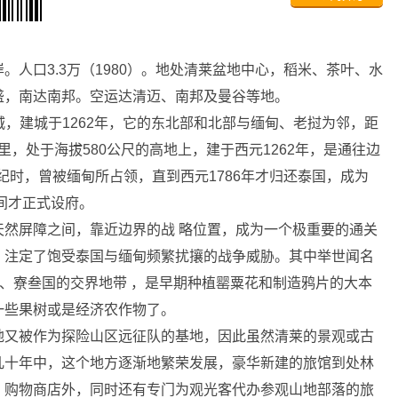
人口3.3万（1980）。地处清莱盆地中心，稻米、茶叶、水
盛，南达南邦。空运达清迈、南邦及曼谷等地。
府城，建城于1262年，它的东北部和北部与缅甸、老挝为邻，距
公里，处于海拔580公尺的高地上，建于西元1262年，是通往边
16世纪时，曾被缅甸所占领，直到西元1786年才归还泰国，成为
间才正式设府。
屏障之间，靠近边界的战 略位置，成为一个极重要的通关
，注定了饱受泰国与缅甸频繁扰攘的战争威胁。其中举世闻名
缅、寮叁国的交界地带 ，是早期种植罂粟花和制造鸦片的大本
一些果树或是经济农作物了。
又被作为探险山区远征队的基地，因此虽然清莱的景观或古
几十年中，这个地方逐渐地繁荣发展，豪华新建的旅馆到处林
、购物商店外，同时还有专门为观光客代办参观山地部落的旅