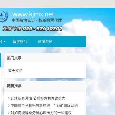
问
留学疑问
旅游资讯
热门文章
暂无文章
随机推荐
延续新春激情 节后特惠机票谁给力
中国航企竞相拓展新航线 “飞织”国际网络
对如何缓解乘务员心理压力的一些建议