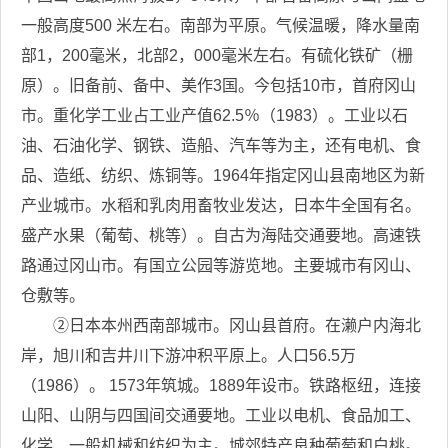
一般高度500 米左右。南部为平原。气候温暖，降水量南
部1，200毫米，北部2，000毫米左右。有硫化铁矿（栅
原）。旧备前、备中、美作3国。今包括10市，首府冈山
市。重化学工业占工业产值62.5％（1983）。工业以石
油、石油化学、钢铁、造船、汽车等为主，还有电机、食
品、造纸、纺织、炼铜等。1964年指定冈山县南地区为新
产业城市。水稻和乳肉用畜牧业发达，日本牛全国有名。
盛产水果（葡萄、桃等）。自古为海陆交通要地。高速铁
路通过冈山市。有国立公园等游览地。主要城市有冈山、
仓敷等。
②日本本州西南部城市。冈山县首府。在濑户内海北
岸，旭川和吉井川下游冲积平原上。人口56.5万
（1986）。 1573年筑城。1889年设市。铁路枢纽，连接
山阳、山阴与四国间交通要地。工业以电机、食品加工、
化学、一般机械和纺织为主。城郊特产良种葡萄和白桃。