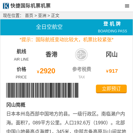
快捷国际机票机票
现在位置：
首页
>
亚洲
> 正文
登机牌
全日空航空
BOARDING PASS
*
提示：国际航班变动比较大，
机票比较紧张*
航线
香港
冈山
AIR LINE
价格
2920
参考税费
917
￥
￥
PRICE
TAX
立即预订
冈山
简概
日本本州岛西部中国地方的县。一级行政区。南临濑户内
海。面积7，089平方公里。人口192.6万（1990）。北部
中国山地最高点海拔1，345米，中部吉备高原与山间盆地