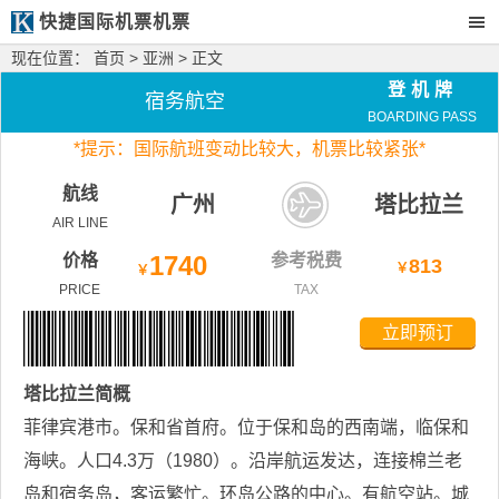
快捷国际机票机票
现在位置：
首页
>
亚洲
> 正文
登机牌
宿务航空
BOARDING PASS
*
提示：国际航班变动比较大，
机票比较紧张*
航线
广州
塔比拉兰
AIR LINE
价格
1740
参考税费
813
￥
￥
PRICE
TAX
立即预订
塔比拉兰
简概
菲律宾港市。保和省首府。位于保和岛的西南端，临保和
海峡。人口4.3万（1980）。沿岸航运发达，连接棉兰老
岛和宿务岛，客运繁忙。环岛公路的中心。有航空站。城