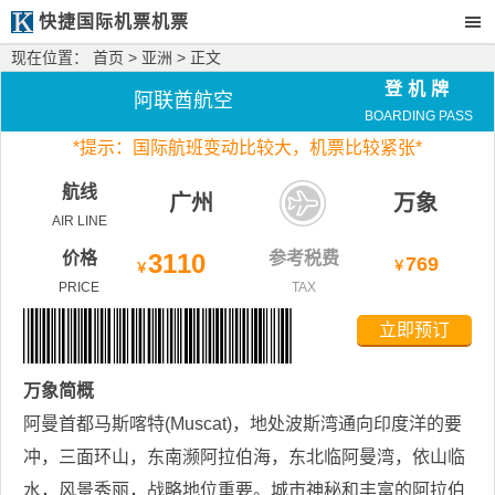
快捷国际机票机票
现在位置：
首页
>
亚洲
> 正文
登机牌
阿联酋航空
BOARDING PASS
*
提示：国际航班变动比较大，
机票比较紧张*
航线
广州
万象
AIR LINE
价格
3110
参考税费
769
￥
￥
PRICE
TAX
立即预订
万象
简概
阿曼首都马斯喀特(Muscat)，地处波斯湾通向印度洋的要
冲，三面环山，东南濒阿拉伯海，东北临阿曼湾，依山临
水，风景秀丽，战略地位重要。城市神秘和丰富的阿拉伯