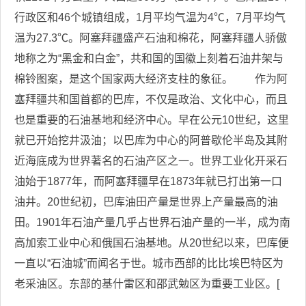
行政区和46个城镇组成，1月平均气温为4℃，7月平均气
温为27.3℃。阿塞拜疆盛产石油和棉花，阿塞拜疆人骄傲
地称之为“黑金和白金”，共和国的国徽上刻着石油井架与
棉铃图案，是这个国家两大经济支柱的象征。 作为阿
塞拜疆共和国首都的巴库，不仅是政治、文化中心，而且
也是重要的石油基地和经济中心。早在公元10世纪，这里
就已开始挖井汲油；以巴库为中心的阿普歇伦半岛及其附
近海底成为世界著名的石油产区之一。世界工业化开采石
油始于1877年，而阿塞拜疆早在1873年就已打出第一口
油井。20世纪初，巴库油田产量是世界上产量最高的油
田。1901年石油产量几乎占世界石油产量的一半，成为南
高加索工业中心和俄国石油基地。从20世纪以来，巴库便
一直以“石油城”而闻名于世。城市西部的比比埃巴特区为
老采油区。东部的基什雷区和邵武勉区为重要工业区。[