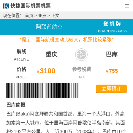
快捷国际机票机票
现在位置：
首页
>
亚洲
> 正文
登机牌
阿联酋航空
BOARDING PASS
*
提示：国际航班变动比较大，
机票比较紧张*
航线
重庆
巴库
AIR LINE
价格
3100
参考税费
755
￥
￥
PRICE
TAX
立即预订
巴库
简概
巴库(Baku)阿塞拜疆共和国首都，里海一个大港口，外高
加索第一大城市。位于里海西岸阿普歇伦半岛南部。其面
积2192平方公里，人口近300万（2008年）。巴库由10个