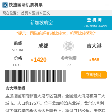
快捷国际机票机票
现在位置：
首页
>
亚洲
> 正文
登机牌
新加坡航空
BOARDING PASS
*
提示：国际航班变动比较大，
机票比较紧张*
航线
成都
吉大港
AIR LINE
价格
1420
参考税费
568
￥
￥
PRICE
TAX
立即预订
吉大港
简概
孟加拉国东南部吉大港专区首府，全国最大海港和第二大
城市。人口约175万。位于孟加拉湾东北岸，戈尔诺普利
河下游右岸的希达贡达丘陵脊上，距河口16公里。天然良