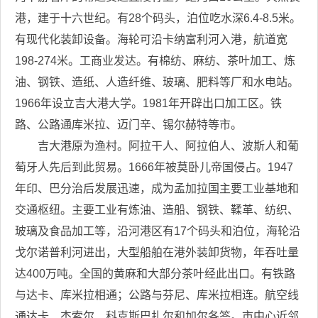
港，建于十六世纪。有28个码头，泊位吃水深6.4-8.5米。
有现代化装卸设备。海轮可沿卡纳富利河入港，航道宽
198-274米。工商业发达。有棉纺、麻纺、茶叶加工、炼
油、钢铁、造纸、人造纤维、玻璃、肥料等厂和水电站。
1966年设立吉大港大学。1981年开辟出口加工区。铁
路、公路通库米拉、迈门辛、锡尔赫特等市。
吉大港原为渔村。阿拉干人、阿拉伯人、波斯人和葡
萄牙人先后到此贸易。1666年被莫卧儿帝国侵占。1947
年印、巴分治后发展迅速，成为孟加拉国主要工业基地和
交通枢纽。主要工业有炼油、造船、钢铁、鞣革、纺织、
玻璃及食品加工等，沿河港区有17个码头和泊位，海轮沿
戈尔诺普利河进出，大型船舶在港外装卸货物，年吞吐量
达400万吨。全国的黄麻和大部分茶叶经此出口。有铁路
与达卡、库米拉相通；公路与芬尼、库米拉相连。航空线
通达卡、杰索尔、科克斯巴扎尔和加尔各答。市中心近邻