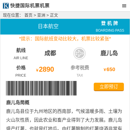
快捷国际机票机票
现在位置：
首页
>
亚洲
> 正文
登机牌
日本航空
BOARDING PASS
*
提示：国际航班变动比较大，
机票比较紧张*
航线
成都
鹿儿岛
AIR LINE
价格
2890
参考税费
650
￥
￥
PRICE
TAX
立即预订
鹿儿岛
简概
鹿儿岛县位于九州地区的西南部，气候温暖多雨、土壤为
火山灰性质，因此农业和畜产业得到了大力发展。鹿儿岛
盛产红薯，也就是红地瓜。由红薯酿制的红薯烧酒非常有