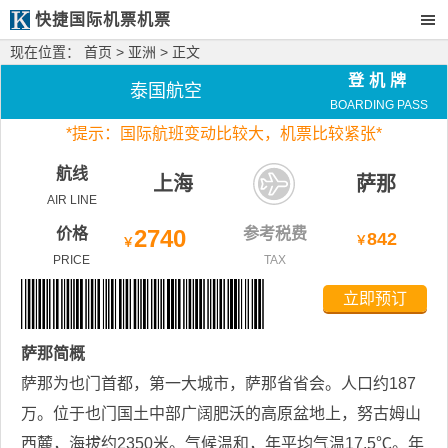
快捷国际机票机票
现在位置：
首页
>
亚洲
> 正文
登机牌
泰国航空
BOARDING PASS
*
提示：国际航班变动比较大，
机票比较紧张*
航线
上海
萨那
AIR LINE
价格
2740
参考税费
842
￥
￥
PRICE
TAX
立即预订
萨那
简概
萨那为也门首都，第一大城市，萨那省省会。人口约187
万。位于也门国土中部广阔肥沃的高原盆地上，努古姆山
西麓，海拔约2350米。气候温和，年平均气温17.5℃。年