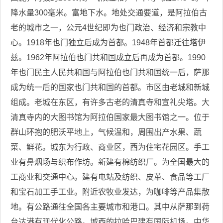
降水量300毫米。富地下水。地处交通要道，是阿拉伯古
老的城市之一，公元4世纪即为也门政治、经济和宗教中
心。1918年也门独立后成为首都。1948年首都迁往塔伊
兹。1962年阿拉伯也门共和国成立后再成为首都。1990
年也门民主人民共和国与阿拉伯也门共和国统一后，萨那
成为统一后的国家也门共和国的首都。市区由老城和新城
组成。老城在东区，有许多古老的清真寺和宣礼尖塔。大
清真寺内的大图书馆为阿拉伯国家最大图书馆之一。位于
群山环抱的肥沃平地上，气候温和，周围出产水果、蔬
菜、鲜花。城东为行政、商业区，西为住宅花园区。手工
业有鼻烟场与织布作坊。新建有棉纺织厂。为全国最大的
工商业和交通中心。建有电站及纺织、皮革、食品等工厂
和宝石加工手工业。附近农牧业发达，为咖啡等产品集散
地。有公路通往全国各主要城市和港口。其中从萨那到荷
台达港有现代化公路。城西的拉哈巴建有国际机场。中华