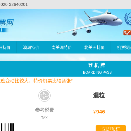
-32640201
洲特价
澳洲特价
南美洲特价
北美洲特价
机票疑
登机牌
BOARDING PASS
航班变动比较大，
特价
机票比较紧张*
暹粒
参考税费
946
￥
TAX
立即预订