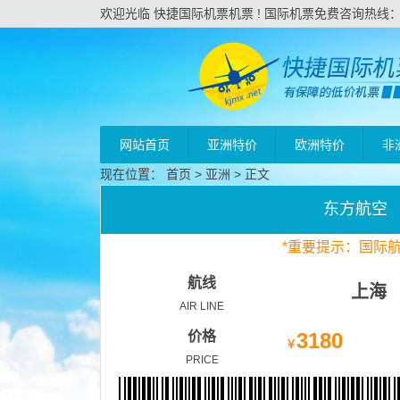
欢迎光临 快捷国际机票机票 ! 国际机票免费咨询热线：020
网站首页
亚洲特价
欧洲特价
非
现在位置：
首页
>
亚洲
> 正文
东方航空
*
重要
提示：国际
航线
上海
AIR LINE
价格
3180
￥
PRICE