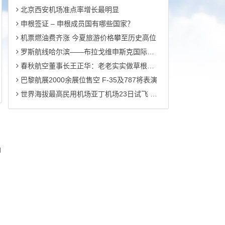
北京西安机场准点率增长最明显
申根签证 – 申根成员国有哪些国家？
机票燃油费齐涨 今夏旅游价格攀至历史高位
罗斯航线哈尔滨――布拉戈维申斯克国际航线正式开通
春秋航空董事长王正华：老老实实做草根航空
巴黎航展2000余展位售空 F-35及787将表演
世界海拔最高民用机场亚丁机场23日试飞 世界海拔最高民用机场亚丁机场23日试飞
d