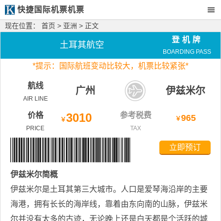
快捷国际机票机票
现在位置：
首页
>
亚洲
> 正文
登机牌
土耳其航空
BOARDING PASS
*
提示：国际航班变动比较大，
机票比较紧张*
航线
广州
伊兹米尔
AIR LINE
价格
3010
参考税费
965
￥
￥
PRICE
TAX
立即预订
伊兹米尔
简概
伊兹米尔是土耳其第三大城市。人口是爱琴海沿岸的主要
海港，拥有长长的海岸线，靠着由东向南的山脉，伊兹米
尔并没有太多的古迹，无论晚上还是白天都是个活跃的城