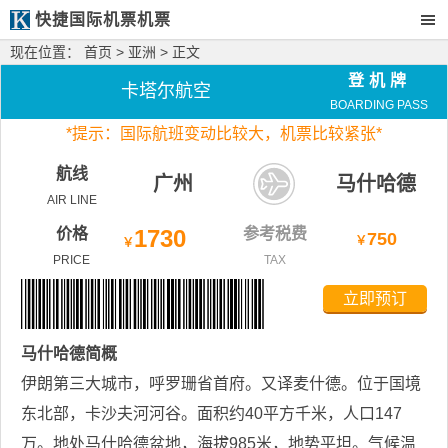
快捷国际机票机票
现在位置：
首页
>
亚洲
> 正文
登机牌
卡塔尔航空
BOARDING PASS
*
提示：国际航班变动比较大，
机票比较紧张*
航线
广州
马什哈德
AIR LINE
价格
1730
参考税费
750
￥
￥
PRICE
TAX
立即预订
马什哈德
简概
伊朗第三大城市，呼罗珊省首府。又译麦什德。位于国境
东北部，卡沙夫河河谷。面积约40平方千米，人口147
万。地处马什哈德盆地，海拔985米，地势平坦。气候温