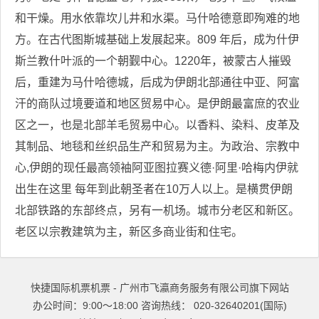
和干燥。用水依靠坎儿井和水渠。马什哈德意即殉难的地
方。在古代图斯城基础上发展起来。809 年后，成为什伊
斯兰教什叶派的一个朝觐中心。1220年，被蒙古人摧毁
后，重建为马什哈德城，后成为伊朗北部通往中亚、阿富
汗的商队过境要道和地区贸易中心。是伊朗最富庶的农业
区之一，也是北部羊毛贸易中心。以香料、染料、皮革及
其制品、地毯和丝织品生产和贸易为主。为政治、宗教中
心,伊朗的现任最高领袖阿亚图拉赛义德·阿里·哈梅内伊就
出生在这里 每年到此朝圣者在10万人以上。是横贯伊朗
北部铁路的东部终点，另有一机场。城市分老区和新区。
老区以宗教建筑为主，新区多商业街和住宅。
快捷国际机票机票 - 广州市飞瀛商务服务有限公司旗下网站
办公时间：9:00～18:00 咨询热线： 020-32640201(国际)