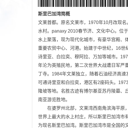
斯里巴加湾
简概
文莱首都。原名文莱市，1970年10月改现
水村。panaxy 2010春节济、文化中心
水上聚落，现为现代化城市，有豪华宫殿、
重要农贸中心、河港。始建于中世纪，16世
诗里亚、白拉奕、穆阿拉、万加等城市。197
年沦为英殖民地，第二次世界大战遭日军严
丁寺。1984年文莱独立，随着石油经济高
可通诗里亚和白拉奕，港区有2座码头。19
隆坡等地。名胜古迹有博尔基亚苏丹陵墓、
南亚游览胜地。
在婆罗州北部，文莱湾西南角滨海平原，文
世界上最大的水上村庄，所以斯里巴加湾市有“
为现名斯里巴加湾。斯里巴加湾市是全国的