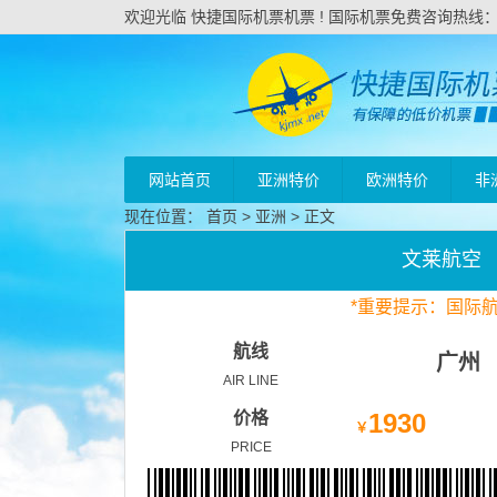
欢迎光临 快捷国际机票机票 ! 国际机票免费咨询热线：020
网站首页
亚洲特价
欧洲特价
非
现在位置：
首页
>
亚洲
> 正文
文莱航空
*
重要
提示：国际
航线
广州
AIR LINE
价格
1930
￥
PRICE