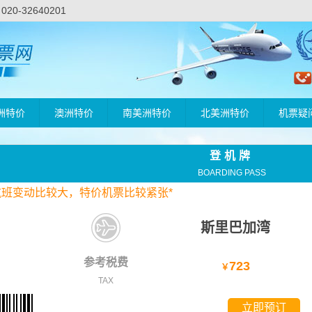
-32640201
洲特价
澳洲特价
南美洲特价
北美洲特价
机票疑
登机牌
BOARDING PASS
航班变动比较大，
特价
机票比较紧张*
斯里巴加湾
参考税费
723
￥
TAX
立即预订