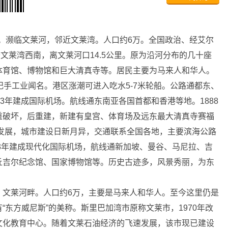
名。濒临文莱河，邻近文莱湾。人口约6万。全国政治、经艾尔
。位于文莱湾西南，离文莱河口14.5公里。原为沿河分布的几十座
体育馆、博物馆和巨大清真寺等。居民主要为马来人和华人。
纪手工业闻名。港区涨潮可进入吃水5-7米轮船。公路通都东、
3年建成国际机场。航线通东南亚各国首都和香港等地。1888
重破坏，后重建，新建有皇宫、体育场及远东最大清真寺赛福
速发展，城市建设日新月异，交通联系全国各地，主要滨海公路
73年建成现代化国际机场，航线通新加坡、曼谷、马尼拉、吉
丘吉尔纪念馆、国家博物馆等。历史古迹多，风景秀丽，为东
莱河畔。人口约6万，主要是马来人和华人。至今这里仍是
东方威尼斯”的美称。斯里巴加湾市原称文莱市，1970年改
文化教育中心。随着文莱石油经济的飞速发展，该市现已建设