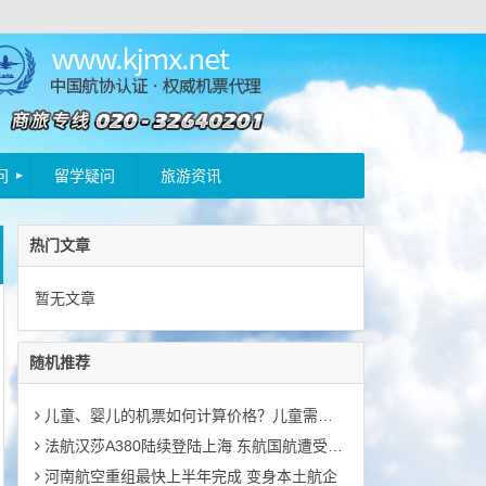
问
留学疑问
旅游资讯
热门文章
暂无文章
随机推荐
儿童、婴儿的机票如何计算价格？儿童需要购买机票附加费吗？
法航汉莎A380陆续登陆上海 东航国航遭受压力
河南航空重组最快上半年完成 变身本土航企