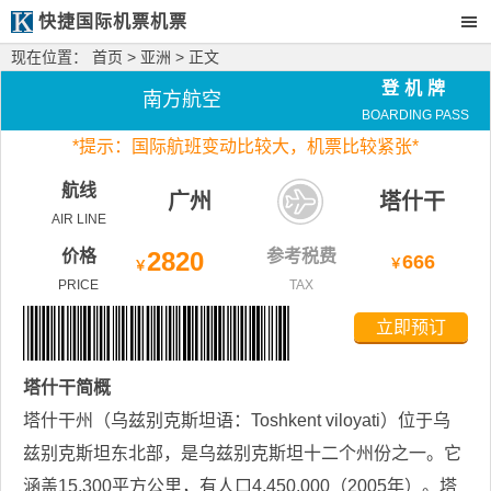
快捷国际机票机票
现在位置：
首页
>
亚洲
> 正文
登机牌
南方航空
BOARDING PASS
*
提示：国际航班变动比较大，
机票比较紧张*
航线
广州
塔什干
AIR LINE
价格
2820
参考税费
666
￥
￥
PRICE
TAX
立即预订
塔什干
简概
塔什干州（乌兹别克斯坦语：Toshkent viloyati）位于乌
兹别克斯坦东北部，是乌兹别克斯坦十二个州份之一。它
涵盖15,300平方公里，有人口4,450,000（2005年）。塔