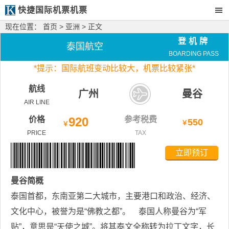
快捷国际机票机票
现在位置：
首页
>
亚洲
> 正文
登机牌
泰国航空
BOARDING PASS
*
提示：国际航班变动比较大，
机票比较紧张*
航线
广州
曼谷
AIR LINE
价格
920
参考税费
550
￥
￥
PRICE
TAX
立即预订
曼谷
简概
泰国首都，东南亚第二大城市，主要港口和政治、经济、
文化中心，被誉为是“佛教之都”。 泰国人称曼谷为“军
贴”，意思是“天使之城”。将其泰文全称转为拉丁文字，长