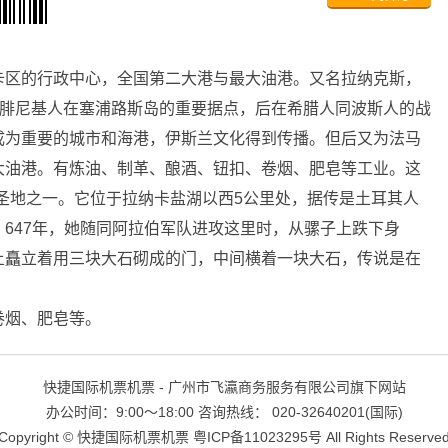
卡区的行政中心，全国第二大港与最大油港。又名拉纳克斯，
度是腓尼基人在塞浦路斯岛的重要据点，后在希腊人同波斯人的战
成为重要的城市和海港，伊斯兰文化得到传播。但后又为法马
大油港。有炼油、制革、酿酒、钮扣、卷烟、肥皂等工业。这
圣地之一。它位于拉纳卡盐湖以西5公里处，据传是土耳其人
647年，她随同阿拉伯军队进攻这里时，从骡子上跌下身
上矗立着用三块大石砌成的门，中间横着一块大石，传说是在
烟、肥皂等。
快捷国际机票机票 - 广州市飞瀛商务服务有限公司旗下网站
办公时间：9:00～18:00 咨询热线： 020-32640201(国际)
Copyright ©
快捷国际机票机票
粤ICP备11023295号
All Rights Reserve