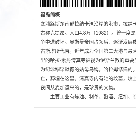
福岛
简概
塞浦路斯东南部拉纳卡湾沿岸的港市，拉纳
古称克提昂。人口4.8万（1982）。曾一
争中遭破坏。奥斯曼帝国占领后，逐渐发展
古斯塔所代替。近年成为全国第二大港与最
里的哈拉·素丹清真寺被视为伊斯兰教的重要
为纪念穆罕默德的姑母乌姆，哈拉姆修建的。
亡，葬埋在这里。清真寺内有她的坟墓，坟
夜间从麦加运来的，是珍贵的文物。
主要工业有炼油、制革、酿酒、纽扣、卷