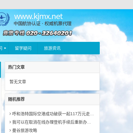
问
留学疑问
旅游资讯
热门文章
暂无文章
随机推荐
呼和浩特国际空港成功破获一起117万元走私象牙制品
我可以在取消在线办理登机手续后重新办理同一航班的登机手续吗？
曼谷旅游攻略