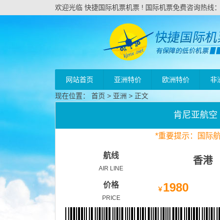
欢迎光临 快捷国际机票机票 ! 国际机票免费咨询热线：020
网站首页
亚洲特价
欧洲特价
非
现在位置：
首页
>
亚洲
> 正文
肯尼亚航空
*
重要
提示：国际
航线
香港
AIR LINE
价格
1980
￥
PRICE