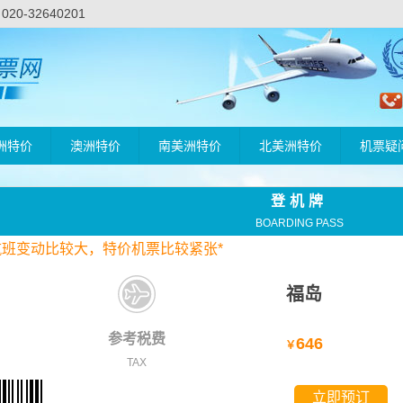
-32640201
洲特价
澳洲特价
南美洲特价
北美洲特价
机票疑
登机牌
BOARDING PASS
航班变动比较大，
特价
机票比较紧张*
福岛
参考税费
646
￥
TAX
立即预订