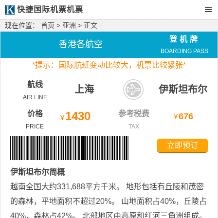
快捷国际机票机票
现在位置：
首页
>
亚洲
> 正文
登机牌
香港各航空
BOARDING PASS
*
提示：国际航班变动比较大，
机票比较紧张*
航线
上海
伊斯坦布尔
AIR LINE
价格
1430
参考税费
676
￥
￥
PRICE
TAX
立即预订
伊斯坦布尔
简概
越南全国大约331,688平方千米。 地形包括有丘陵和茂密
的森林，平地面积不超过20%。 山地面积占40%，丘陵占
40%，森林占42%。 北部地区由高原和红河三角洲组成。