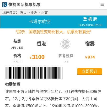
快捷国际机票机票
现在位置：
首页
>
亚洲
> 正文
登机牌
卡塔尔航空
BOARDING PASS
*
提示：国际航班变动比较大，
机票比较紧张*
航线
香港
宿雾
AIR LINE
价格
3100
参考税费
974
￥
￥
PRICE
TAX
立即预订
宿雾
简概
该国属于为大陆性气候在每年的7、8月较热在摄氏30度左
右，12月-2月冬季低温可达摄氏零下30度间．为高山国
家。全境海拔500米以上，1/2的地区海拔1000─3000米，