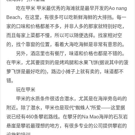
吃在甲米 甲米最优秀的海滩就是最早开发的Ao nang
Beach，在这里，有很多可以吃新鲜海鲜的大排挡。每一
家的口味和价格都差不多，并非人多的那家就特别好吃，
而且每家上菜都不慢，所以可以随便选择。找家相对空
的，找个靠窗的位置，看着大海吃海鲜是非常有意思的。
另外，酒店里也有餐厅，味道和价格也都是不错的。
在甲米，尤其要提到的是烤鸡腿和水果飞饼(据说其中的菠
萝飞饼是最好吃的)，路边小摊子上就有卖的，味道都不
错。
玩在甲米
甲米的水质条件很适合潜水，尤其是在海岸旁岛屿的
附近。除了潜水，甲米也是现代“蜘蛛人”所爱——这里据
说已经有460条攀岩路线。在攀牙的Na Mao海岸的石灰岩
悬崖是攀岩最理想的地方，有很多专业的公司提供攀岩的
设施和培训。