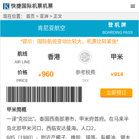
快捷国际机票机票
现在位置：
首页
>
亚洲
> 正文
登机牌
肯尼亚航空
BOARDING PASS
*
提示：国际航班变动比较大，
机票比较紧张*
航线
香港
甲米
AIR LINE
价格
960
参考税费
914
￥
￥
PRICE
TAX
立即预订
甲米
简概
一译“克拉比”。泰国西南部港市，甲米府首府。在马来半
岛北部甲米河口，西临安达曼海。人口2，
685（1980）。附近产椰子、橡胶、锡等。有椰油、锯木