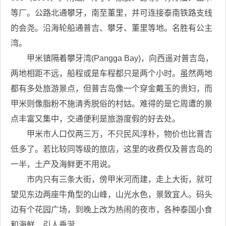
等厂。公路北通攀牙，南至董里，并可连接泰南铁路支线
的会尧。沿海轮船通普吉、攀牙、董里等地。名胜有公主
湾。
甲米镇隔着攀牙湾(Pangga Bay)，向西遥对普吉岛，
两地相距不远，船程或是车程都只是两个小时。虽然两地
都有多处旅游景点，但普吉岛像一个穿金戴玉的贵妇，而
甲米则像脂粉不施清秀脱俗的村姑。难得的是它周遭的景
点丰富又集中，交通便利是旅游度假的好去处。
甲米市人口仅两三万，不只民风淳朴，物价也比普吉
低多了。若比较同等级的旅店，这里的收费仅及普吉岛的
一半，土产及海鲜更不用说。
市内只有三条大街，傍甲米河而建，走上大街，就可
望见东边两座牛角型的山峰，山光水色，景致宜人。码头
边有个花园广场，到晚上改为热闹的夜市，各种泰国小食
和海鲜，引人垂涎