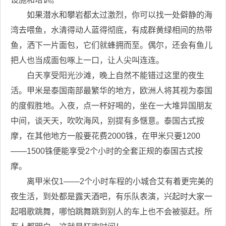
如果潜水和攀岩都太过激烈，你可以找一处僻静的海
湾去喂鱼，水清得动人蓝得彻底，有成群黄绿相间的热带
鱼，洒下一片面包，它们就蜂拥而至。偶尔，还会有鱼儿
把人也当成面包啄上一口，让人尖叫连连。
白天享受阳光沙滩，晚上自然不能错过这里的夜生
活。甲米是泰国南部最繁华的地方，欧洲人将其视为泰国
的度假胜地。入夜，点一杯好喝的，坐在一大堆异国朋友
中间，谈天天，吹吹海风，别提有多惬意。泰国古式按
摩，在其他地方一般要花费2000铢，在甲米只要1200
——1500铢便能享受2个小时的全套正规的泰国古式按
摩。
离甲米仅1——2个小时车程的小城合艾有着更完美的
夜生活，到处都是露天酒吧，有乐队表演，兴起时大家一
起唱歌跳舞，哪怕跳舞跳到别人的车上也不会被驱赶。所