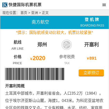
快捷国际机票机票
现在位置：
首页
>
亚洲
> 正文
登机牌
南方航空
BOARDING PASS
*
提示：国际航班变动比较大，
机票比较紧张*
航线
郑州
开塞利
AIR LINE
价格
2020
参考税费
891
￥
￥
PRICE
TAX
立即预订
开塞利
简概
土耳其中部城市，开塞利省省会。人口35.2万（1984）。
位于埃尔济亚斯山山麓，海拔1，043米。为科尼亚盆地农
业区中的铁路交叉点。工业有榨糖、水泥、纺织、家庭用