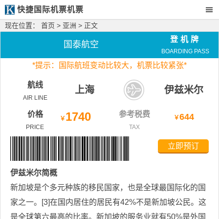
快捷国际机票机票
现在位置：
首页
>
亚洲
> 正文
登机牌
国泰航空
BOARDING PASS
*
提示：国际航班变动比较大，
机票比较紧张*
航线
上海
伊兹米尔
AIR LINE
价格
1740
参考税费
644
￥
￥
PRICE
TAX
立即预订
伊兹米尔
简概
新加坡是个多元种族的移民国家，也是全球最国际化的国
家之一。[3]在国内居住的居民有42%不是新加坡公民。这
是全球第六最高的比率。新加坡的服务业就有50%是外国