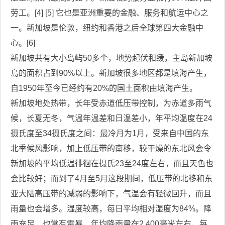
劳工。[4] [5] 它也是亚洲重要的金融、服务和航运中心之
一。新加坡是伦敦，纽约和香港之后全球第四大金融中
心。[6]
新加坡共有大小岛屿50多个，地势起伏和缓，主岛新加坡
島的面积占到90%以上。新加坡很多地区都是填海产生，
自1950年至今已经约有20%的国土面积由填海产生。
新加坡地处热带，长年受赤道低压带控制，为赤道多雨气
候，长夏无冬，气温年温差和日温差小，年平均温度在24
摄氏度至34摄氏度之间：最冷月为1月，受来自中国的东
北季候风影响，加上低压带的南移，较干燥的东北风会令
新加坡的平均低温徘徊在摄氏23至24度左右，而且天色也
会比较好；而到了4月至5月这段期间，低压带的北移和东
亚大陆高压带的减弱的影响下，气温会有轻微回升，而且
雨量也会增多。湿度较高，每日平均相对湿度为84%。降
雨充足，也常有雷暴，年均降雨量在2,400毫米左右，每