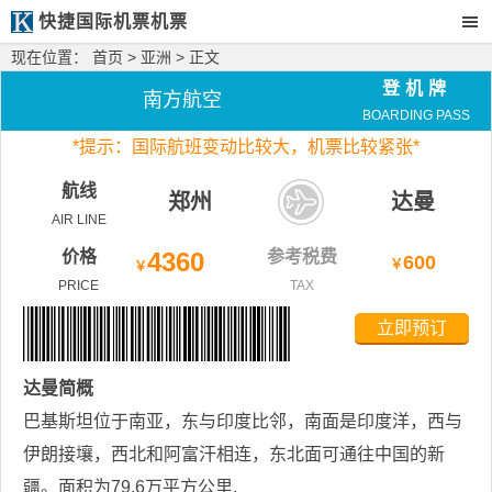
快捷国际机票机票
现在位置：
首页
>
亚洲
> 正文
登机牌
南方航空
BOARDING PASS
*
提示：国际航班变动比较大，
机票比较紧张*
航线
郑州
达曼
AIR LINE
价格
4360
参考税费
600
￥
￥
PRICE
TAX
立即预订
达曼
简概
巴基斯坦位于南亚，东与印度比邻，南面是印度洋，西与
伊朗接壤，西北和阿富汗相连，东北面可通往中国的新
疆。面积为79.6万平方公里.