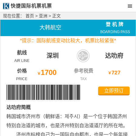
快捷国际机票机票
现在位置：
首页
>
亚洲
> 正文
登机牌
大韩航空
BOARDING PASS
*
提示：国际航班变动比较大，
机票比较紧张*
航线
深圳
达叻府
AIR LINE
价格
1700
参考税费
727
￥
￥
PRICE
TAX
立即预订
达叻府
简概
韩国城市济州市（朝鲜语：제주시）是一个位于韩国济州
特别自治道的城市，也是济州特别自治道道厅的所在地。
济州市标榜自己为一国际自由都市，也是一个每年接