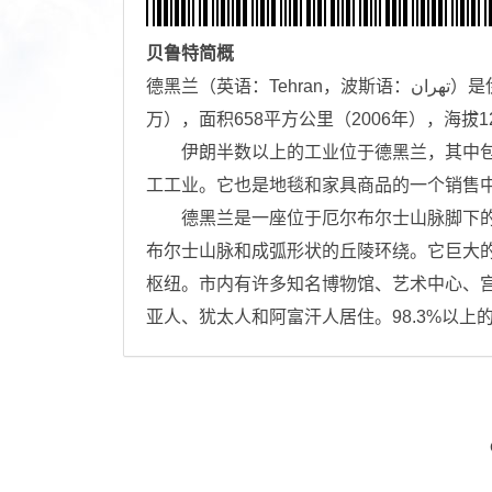
贝鲁特
简概
德黑兰（英语：Tehran，波斯语：تهران‎）是伊朗的首都，人口900万（整个都市地区的总人口约1400
万），面积658平方公里（2006年），海拔1
伊朗半数以上的工业位于德黑兰，其中包
工工业。它也是地毯和家具商品的一个销售
德黑兰是一座位于厄尔布尔士山脉脚下的
布尔士山脉和成弧形状的丘陵环绕。它巨大
枢纽。市内有许多知名博物馆、艺术中心、
亚人、犹太人和阿富汗人居住。98.3%以上