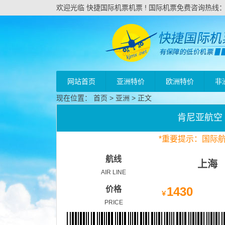
欢迎光临 快捷国际机票机票 ! 国际机票免费咨询热线：020
网站首页
亚洲特价
欧洲特价
非
现在位置：
首页
>
亚洲
> 正文
肯尼亚航空
*
重要
提示：国际
航线
上海
AIR LINE
价格
1430
￥
PRICE