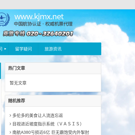
问
留学疑问
旅游资讯
热门文章
暂无文章
随机推荐
多伦多的美食让人流连忘返
目视进近坡度指示系统（ＶＡＳＩＳ）
南航A380亏损近6亿 巨无霸饱受内外掣肘