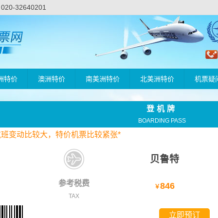
-32640201
洲特价
澳洲特价
南美洲特价
北美洲特价
机票疑
登机牌
BOARDING PASS
航班变动比较大，
特价
机票比较紧张*
贝鲁特
参考税费
846
￥
TAX
立即预订