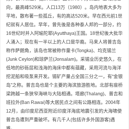
向，最高峰529米。人口13万（1980）。岛内地表大多为
平地，散布著一些孤丘，有的高达520米。早在西元前1世
纪就有人居住。早年，曾先後是各种泰人邦的一部分，约
16世纪时并入阿瑜陀耶(Ayutthaya)王国。18世纪後大批华
人涌入；现在有一半以上的人口是华裔。马来人将普吉岛
称作萨朗角，该岛也常被称作童卡(Tongka)、均克锡兰
(Junk Ceylon)和琼萨兰(Jonsalam)。采锡业历史悠久，在
低地的砂砾层和浅海的海床中都有蕴藏，采用河流与海洋
挖泥船和吸泵来开发。锡矿产量占全国三分之一，有“金银
岛”之称。普吉岛也是个主要的海滨旅游胜地。北部有座桥
梁跨越一条狭窄海峡与大陆相通。塔廊(Thalang)、普吉和
班拉外(Ban Rawai)等大居民点之间有公路相连。2004年
12月，由印度尼西亚附近印度洋海底地震引发的大海啸使
普吉岛遭到严重破坏。有几千人(包括许多外国游客)遇
难。