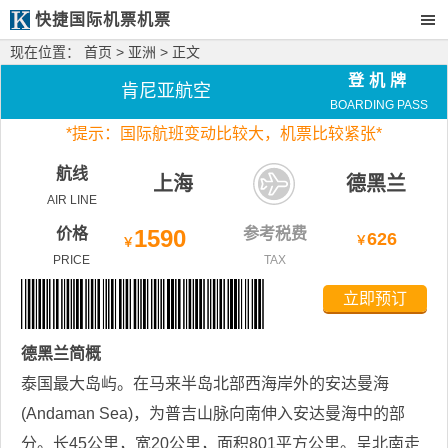
快捷国际机票机票
现在位置：
首页
>
亚洲
> 正文
登机牌
肯尼亚航空
BOARDING PASS
*
提示：国际航班变动比较大，
机票比较紧张*
航线
上海
德黑兰
AIR LINE
价格
1590
参考税费
626
￥
￥
PRICE
TAX
立即预订
德黑兰
简概
泰国最大岛屿。在马来半岛北部西海岸外的安达曼海
(Andaman Sea)，为普吉山脉向南伸入安达曼海中的部
分。长45公里，宽20公里，面积801平方公里。呈北南走