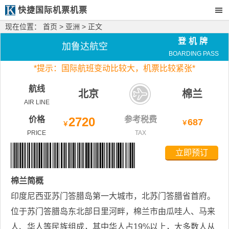
快捷国际机票机票
现在位置：
首页
>
亚洲
> 正文
登机牌
加鲁达航空
BOARDING PASS
*
提示：国际航班变动比较大，
机票比较紧张*
航线
北京
棉兰
AIR LINE
价格
2720
参考税费
687
￥
￥
PRICE
TAX
立即预订
棉兰
简概
印度尼西亚苏门答腊岛第一大城市，北苏门答腊省首府。
位于苏门答腊岛东北部日里河畔，棉兰市由瓜哇人、马来
人、华人等民族组成，其中华人占19%以上，大多数人从