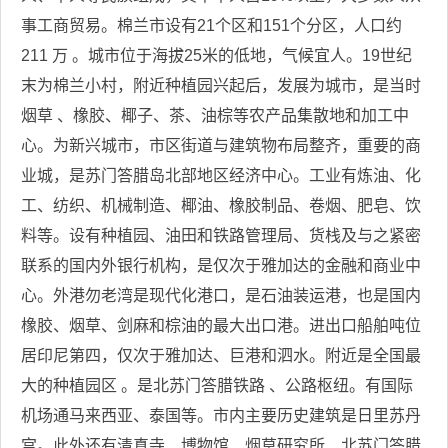
事工商贸易。棉兰市设有21个区和151个分区，人口约
211 万 。城市位于海拔25米的低地，气候宜人。19世纪
末为棉兰小村，附近种植园兴起后，发展为城市，是当时
烟草 、橡胶、椰子、茶、油棕等农产品集散地和加工中
心。为新兴城市，市区街道与建筑物布局整齐，重要的商
业城，是苏门答腊岛北部地区经济中心。工业有炼油、化
工、纺织、机械制造、椰油、橡胶制品、卷烟、肥皂、饮
料等。设有种植园、油田和铁路管理局、货栈及与之紧密
联系的国内外银行机构，是仅次于雅加达的金融和商业中
心。外港勿老湾是现代化港口，是石油装运港，也是国内
橡胶、烟草、剑麻和棕油的最大出口港。进出口船舶吨位
居印尼第四，仅次于雅加达、巨港和泗水。附近是全国最
大的种植园区 。是北苏门答腊铁路 、公路枢纽。有国际
机场通马来西亚、泰国等。市内主要历史建筑是日里苏丹
宫。此外还有清真寺、博物馆、烟草研究所、北苏门答腊