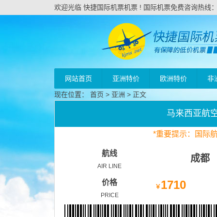
欢迎光临 快捷国际机票机票 ! 国际机票免费咨询热线：020
网站首页
亚洲特价
欧洲特价
非
现在位置：
首页
>
亚洲
> 正文
马来西亚航
*
重要
提示：国际
航线
成都
AIR LINE
价格
1710
￥
PRICE