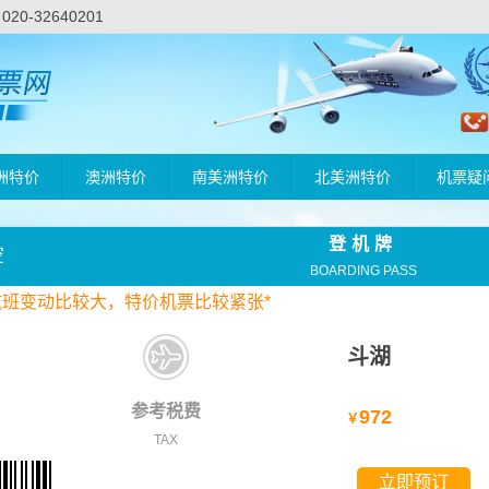
-32640201
洲特价
澳洲特价
南美洲特价
北美洲特价
机票疑
登机牌
空
BOARDING PASS
航班变动比较大，
特价
机票比较紧张*
斗湖
参考税费
972
￥
TAX
立即预订