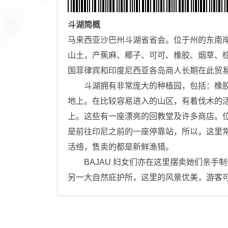
斗湖
简概
马来西亚沙巴州斗湖省省会。位于州的东南
山土，产蕉麻、椰子、可可、橡胶、烟草、棕
国菲律宾和印度尼西亚各岛商人长期在此贸
斗湖拥有非常庞大的种植园，包括：橡胶
地上。在比较容易进入的山区，有着伐木的
上。这些有一座漂亮的回教堂及许多商店。
是前往印尼之前的一座停靠站，所以，这里
活络，售卖的都是新鲜渔猎。
BAJAU 妇女们亦在这里摆卖她们亲手
另一大自然庇护所，这里的风景优美，游客