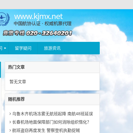
问
留学疑问
旅游资讯
热门文章
暂无文章
随机推荐
乌鲁木齐机场冻雾无航班起降 南航48班延误
长春机场地面保障部门如何消除组织惰化？
航班盗窃再度发生 警察登机执勤捉贼