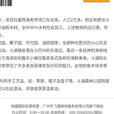
岸，滨苏拉威西海考伊湾口东北岸。人口2万多。附近有肥沃火
油和木材。全州30％木材在此加工。上述物资的出口港。邻
易。
园、椰子园、可可园、油棕园等，全部种在肥沃的火山灰泥
活动。斗湖镇坐落在沙巴州的东南边，靠近一条延伸的海岸线
位于海滨处的露天小摊位贩卖各式各样的海鲜美食。斗湖码头
常常停泊了许多来自菲律宾及印尼的船只。此地的鱼市场非常
制作的手工艺品，如：草席、帽子及篮子等。斗湖森林公园则是
可以在此游泳、郊游或享受温泉浴。
快捷国际机票机票 - 广州市飞瀛商务服务有限公司旗下网站
办公时间：9:00～18:00 咨询热线： 020-32640201(国际)