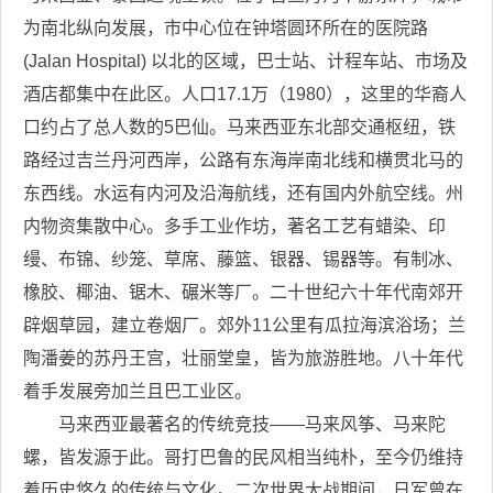
为南北纵向发展，市中心位在钟塔圆环所在的医院路
(Jalan Hospital) 以北的区域，巴士站、计程车站、市场及
酒店都集中在此区。人口17.1万（1980），这里的华裔人
口约占了总人数的5巴仙。马来西亚东北部交通枢纽，铁
路经过吉兰丹河西岸，公路有东海岸南北线和横贯北马的
东西线。水运有内河及沿海航线，还有国内外航空线。州
内物资集散中心。多手工业作坊，著名工艺有蜡染、印
缦、布锦、纱笼、草席、藤篮、银器、锡器等。有制冰、
橡胶、椰油、锯木、碾米等厂。二十世纪六十年代南郊开
辟烟草园，建立卷烟厂。郊外11公里有瓜拉海滨浴场；兰
陶潘姜的苏丹王宫，壮丽堂皇，皆为旅游胜地。八十年代
着手发展旁加兰且巴工业区。
马来西亚最著名的传统竞技——马来风筝、马来陀
螺，皆发源于此。哥打巴鲁的民风相当纯朴，至今仍维持
着历史悠久的传统与文化。二次世界大战期间，日军曾在