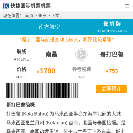
快捷国际机票机票
现在位置：
首页
>
亚洲
> 正文
登机牌
南方航空
BOARDING PASS
*
提示：国际航班变动比较大，
机票比较紧张*
航线
南昌
哥打巴鲁
AIR LINE
价格
1790
参考税费
753
￥
￥
PRICE
TAX
立即预订
哥打巴鲁
简概
打巴鲁 (Kota Bahru) 为马来西亚半岛东海岸北部的大城，
马来西亚急兰丹州 (Kelantan) 首府，北面与泰国接壤。是
马来西亚、泰国边境重镇。位于吉兰丹河下游东岸，城市