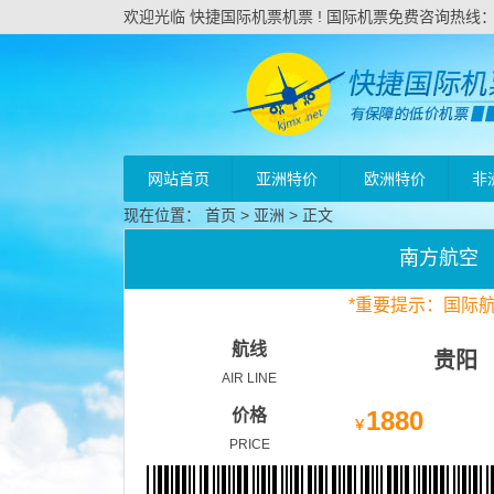
欢迎光临 快捷国际机票机票 ! 国际机票免费咨询热线：020
网站首页
亚洲特价
欧洲特价
非
现在位置：
首页
>
亚洲
> 正文
南方航空
*
重要
提示：国际
航线
贵阳
AIR LINE
价格
1880
￥
PRICE