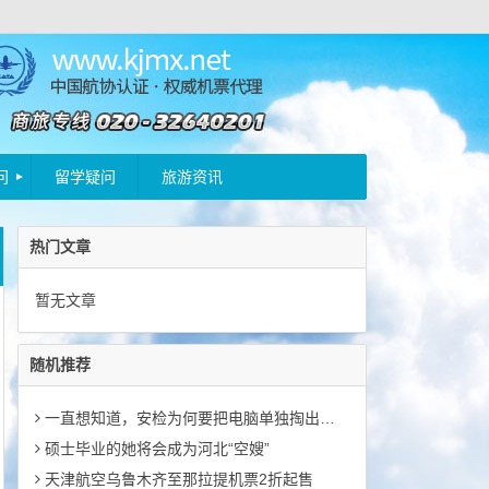
问
留学疑问
旅游资讯
热门文章
暂无文章
随机推荐
一直想知道，安检为何要把电脑单独掏出来？
硕士毕业的她将会成为河北“空嫂”
天津航空乌鲁木齐至那拉提机票2折起售