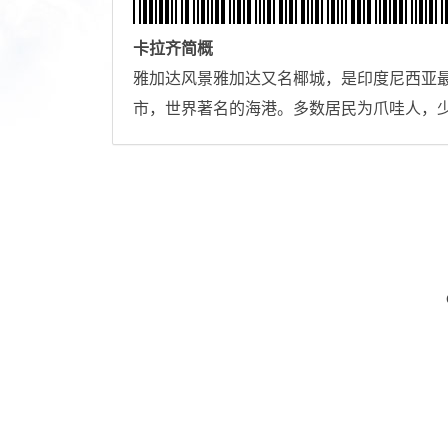
卡拉齐
简概
雅加达风景雅加达又名椰城，是印度尼西亚
市，世界著名的海港。多数居民为爪哇人，