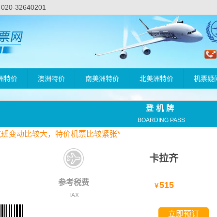
-32640201
洲特价
澳洲特价
南美洲特价
北美洲特价
机票疑
登机牌
BOARDING PASS
航班变动比较大，
特价
机票比较紧张*
卡拉齐
参考税费
515
￥
TAX
立即预订