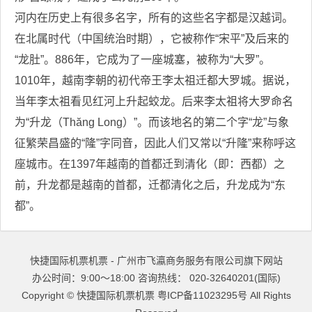
河内在历史上有很多名字，所有的这些名字都是汉越词。
在北属时代（中国统治时期），它被称作“宋平”及后来的
“龙肚”。886年，它成为了一座城塞，被称为“大罗”。
1010年，越南李朝的初代帝王李太祖迁都大罗城。据说，
当年李太祖看见红河上升起蛟龙。后来李太祖将大罗命名
为“升龙（Thăng Long）”。而该地名的第二个字“龙”与象
征繁荣昌盛的“隆”字同音，因此人们又常以“升隆”来称呼这
座城市。在1397年越南的首都迁到清化（即：西都）之
前，升龙都是越南的首都，迁都清化之后，升龙成为“东
都”。
快捷国际机票机票 - 广州市飞瀛商务服务有限公司旗下网站
办公时间：9:00～18:00 咨询热线： 020-32640201(国际)
Copyright ©
快捷国际机票机票
粤ICP备11023295号
All Rights