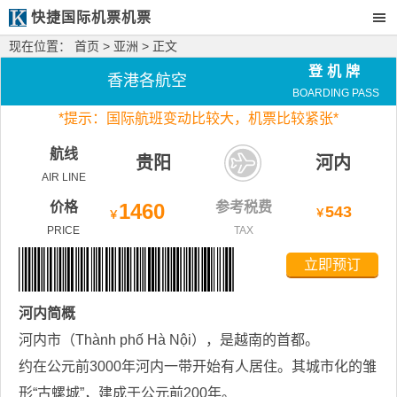
快捷国际机票机票
现在位置：
首页
>
亚洲
> 正文
登机牌
香港各航空
BOARDING PASS
*
提示：国际航班变动比较大，
机票比较紧张*
航线
贵阳
河内
AIR LINE
价格
1460
参考税费
543
￥
￥
PRICE
TAX
立即预订
河内
简概
河内市（Thành phố Hà Nội），是越南的首都。
约在公元前3000年河内一带开始有人居住。其城市化的雏
形“古螺城”，建成于公元前200年。