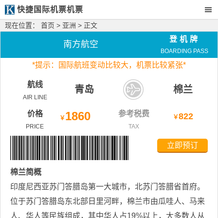
快捷国际机票机票
现在位置：
首页
>
亚洲
> 正文
登机牌
南方航空
BOARDING PASS
*
提示：国际航班变动比较大，
机票比较紧张*
航线
青岛
棉兰
AIR LINE
价格
1860
参考税费
822
￥
￥
PRICE
TAX
立即预订
棉兰
简概
印度尼西亚苏门答腊岛第一大城市，北苏门答腊省首府。
位于苏门答腊岛东北部日里河畔，棉兰市由瓜哇人、马来
人、华人等民族组成，其中华人占19%以上，大多数人从