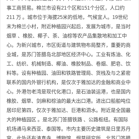
事工商贸易。棉兰市设有21个区和151个分区，人口约
211 万 。城市位于海拔25米的低地，气候宜人。19世纪
末为棉兰小村，附近种植园兴起后，发展为城市，是当时
烟草 、橡胶、椰子、茶、油棕等农产品集散地和加工中
心。为新兴城市，市区街道与建筑物布局整齐，重要的商
业城，是苏门答腊岛北部地区经济中心。工业有炼油、化
工、纺织、机械制造、椰油、橡胶制品、卷烟、肥皂、饮
料等。设有种植园、油田和铁路管理局、货栈及与之紧密
联系的国内外银行机构，是仅次于雅加达的金融和商业中
心。外港勿老湾是现代化港口，是石油装运港，也是国内
橡胶、烟草、剑麻和棕油的最大出口港。进出口船舶吨位
居印尼第四，仅次于雅加达、巨港和泗水。附近是全国最
大的种植园区 。是北苏门答腊铁路 、公路枢纽。有国际
机场通马来西亚、泰国等。市内主要历史建筑是日里苏丹
宫。此外还有清真寺、博物馆、烟草研究所、北苏门答腊