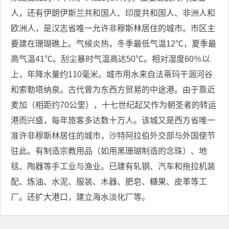
人，还有伊朗伊斯兰共和国人、印度共和国人、非洲人和
欧洲人，是汉志省唯一允许非穆斯林居住的城市。市区主
要建在珊瑚礁上。气候炎热，冬季最低气温12℃，夏季最
高气温41℃。刮尘暴时气温高达50℃。相对湿度60％以
上，年降水量约110毫米。城市用水来自法蒂玛干涸河谷
和索勒塔纳泉。古代曾为东西方贸易的中途港。由于靠近
麦加（相距约70公里），十七世纪起又作为朝圣者的转运
港而兴盛，每年旅客多达数十万人。该城又是西方省唯一
准许非穆斯林居住的城市，沙特阿拉伯外交部与外国使节
驻此。有制造宗教用品（如用黑珊瑚制造的念珠）、地
毯、陶器等手工业与渔业。已建有轧钢、汽车和拖拉机装
配、炼油、水泥、服装、木器、肥皂、糖果、皮革等工
厂。还扩大港口，建立海水淡化厂等。