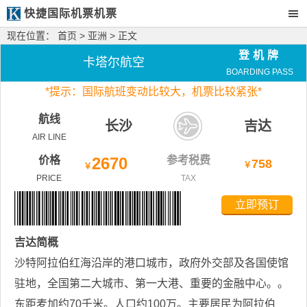
快捷国际机票机票
现在位置：
首页
>
亚洲
> 正文
登机牌
卡塔尔航空
BOARDING PASS
*
提示：国际航班变动比较大，
机票比较紧张*
航线
长沙
吉达
AIR LINE
价格
2670
参考税费
758
￥
￥
PRICE
TAX
立即预订
吉达
简概
沙特阿拉伯红海沿岸的港口城市，政府外交部及各国使馆
驻地，全国第二大城市、第一大港、重要的金融中心。。
东距麦加约70千米。人口约100万。主要居民为阿拉伯