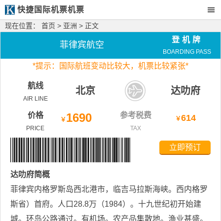
快捷国际机票机票
现在位置：
首页
>
亚洲
> 正文
登机牌
菲律宾航空
BOARDING PASS
*
提示：国际航班变动比较大，
机票比较紧张*
航线
北京
达叻府
AIR LINE
价格
1690
参考税费
614
￥
￥
PRICE
TAX
立即预订
达叻府
简概
菲律宾内格罗斯岛西北港市，临吉马拉斯海峡。西内格罗
斯省）首府。人口28.8万（1984）。十九世纪初开始建
城。环岛公路通过。有机场。农产品集散地。渔业甚盛。