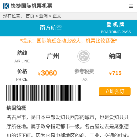
快捷国际机票机票
现在位置：
首页
>
亚洲
> 正文
登机牌
南方航空
BOARDING PASS
*
提示：国际航班变动比较大，
机票比较紧张*
航线
广州
纳闽
AIR LINE
价格
3060
参考税费
715
￥
￥
PRICE
TAX
立即预订
纳闽
简概
名古屋市，是日本中部爱知县西部的城市，也是爱知县县
厅所在地。属于政令指定都市一级。名古屋过去是尾张德
川的城下町。因为它是中部地区的商、工业，交通的中心