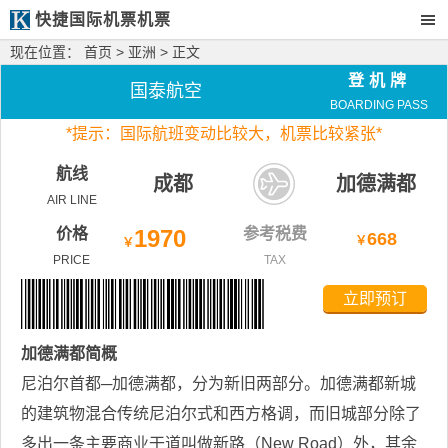
快捷国际机票机票
现在位置：
首页
>
亚洲
> 正文
登机牌
国泰航空
BOARDING PASS
*
提示：国际航班变动比较大，
机票比较紧张*
航线
成都
加德满都
AIR LINE
价格
1970
参考税费
668
￥
￥
PRICE
TAX
立即预订
加德满都
简概
尼泊尔首都─加德满都，分为新旧两部分。加德满都新城
的建筑物混合传统尼泊尔式和西方格调，而旧城部分除了
多出一条主要商业干道叫做新路（New Road）外，其余