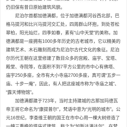
仍旧保有昔日原始建筑风貌。
尼泊尔首都加德满都，位于加德满都河谷西北部，巴
格马提河和比兴马提河交汇处，四周群山环抱，到处苍松
翠柏，阳光灿烂，四季如春，素有“山中天堂”的美称。加
德满都是一座拥有1000多年历史的古老城市，它以精美的
建筑艺术、木石雕刻而成为尼泊尔古代文化的象征。尼泊
尔历代王朝在这里修建了数目众多的宫殿、庙宇、宝塔、
殿堂、寺院等，在面积不到7平方公里的市中心有佛塔、
庙宇250多座，全市有大小寺庙2700多座，真可谓“五步一
庙、十步一庵”，因此，有人把这座城市称为“寺庙之城”、
“露天博物馆”。
加德满都建于723年，当时主持建城的古那加玛德瓦
帝王将它命名为“康提普尔”，梵语中意为“光明的城市”。公
元16世纪，李查维王朝的国王在市中心用一棵大树修造了
一幢三重檐的塔庙式建筑，称之为“加斯达满达尔”，在梵