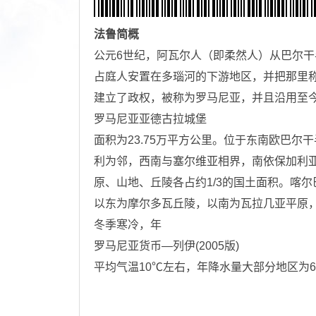
法鲁
简概
公元6世纪，阿瓦尔人（即柔然人）从巴尔
占庭人安置在多瑙河的下游地区，并把那里称为
建立了政权，被称为罗马尼亚，并且沿用至
罗马尼亚亚德古拉城堡
面积为23.75万平方公里。位于东南欧巴
利为邻，西南与塞尔维亚相界，南依保加利亚
原、山地、丘陵各占约1/3的国土面积。喀
以东为摩尔多瓦丘陵，以南为瓦拉几亚平原
冬季寒冷，年
罗马尼亚货币—列伊(2005版)
平均气温10℃左右，年降水量大部分地区为60