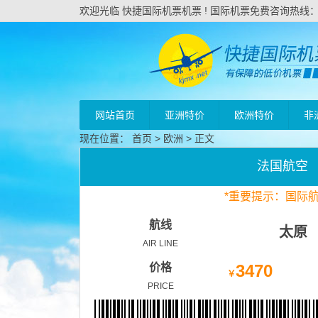
欢迎光临 快捷国际机票机票 ! 国际机票免费咨询热线：020
网站首页
亚洲特价
欧洲特价
非
现在位置：
首页
>
欧洲
> 正文
法国航空
*
重要
提示：国际
航线
太原
AIR LINE
价格
3470
￥
PRICE