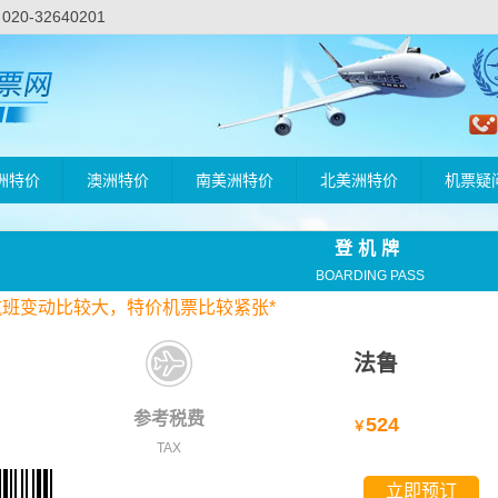
-32640201
洲特价
澳洲特价
南美洲特价
北美洲特价
机票疑
登机牌
BOARDING PASS
航班变动比较大，
特价
机票比较紧张*
法鲁
参考税费
524
￥
TAX
立即预订