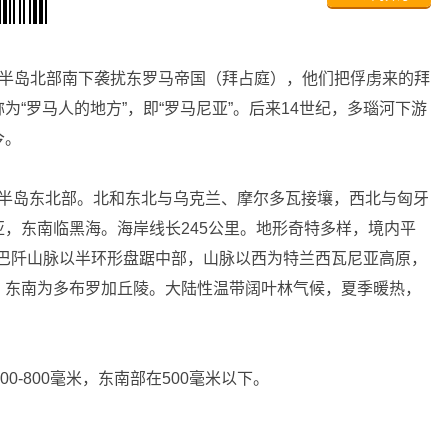
干半岛北部南下袭扰东罗马帝国（拜占庭），他们把俘虏来的拜
“罗马人的地方”，即“罗马尼亚”。后来14世纪，多瑙河下游
今。
尔干半岛东北部。北和东北与乌克兰、摩尔多瓦接壤，西北与匈牙
，东南临黑海。海岸线长245公里。地形奇特多样，境内平
尔巴阡山脉以半环形盘踞中部，山脉以西为特兰西瓦尼亚高原，
，东南为多布罗加丘陵。大陆性温带阔叶林气候，夏季暖热，
0-800毫米，东南部在500毫米以下。