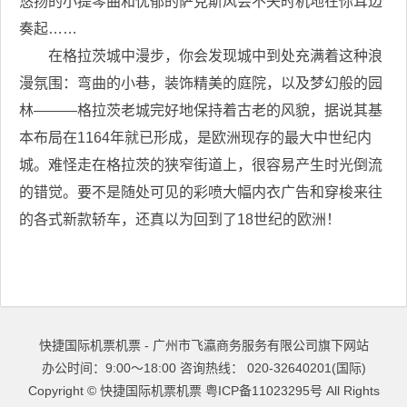
悠扬的小提琴曲和忧郁的萨克斯风会不失时机地在你耳边
奏起……
在格拉茨城中漫步，你会发现城中到处充满着这种浪
漫氛围：弯曲的小巷，装饰精美的庭院，以及梦幻般的园
林———格拉茨老城完好地保持着古老的风貌，据说其基
本布局在1164年就已形成，是欧洲现存的最大中世纪内
城。难怪走在格拉茨的狭窄街道上，很容易产生时光倒流
的错觉。要不是随处可见的彩喷大幅内衣广告和穿梭来往
的各式新款轿车，还真以为回到了18世纪的欧洲！
快捷国际机票机票 - 广州市飞瀛商务服务有限公司旗下网站
办公时间：9:00～18:00 咨询热线： 020-32640201(国际)
Copyright ©
快捷国际机票机票
粤ICP备11023295号
All Rights