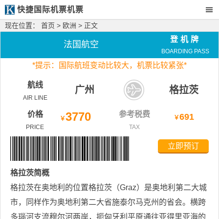
快捷国际机票机票
现在位置：
首页
>
欧洲
> 正文
登机牌
法国航空
BOARDING PASS
*
提示：国际航班变动比较大，
机票比较紧张*
航线
广州
格拉茨
AIR LINE
价格
3770
参考税费
691
￥
￥
PRICE
TAX
立即预订
格拉茨
简概
格拉茨在奥地利的位置格拉茨（Graz）是奥地利第二大城
市，同样作为奥地利第二大省施泰尔马克州的省会。横跨
多瑙河支流穆尔河两岸，扼匈牙利平原通往亚得里亚海的