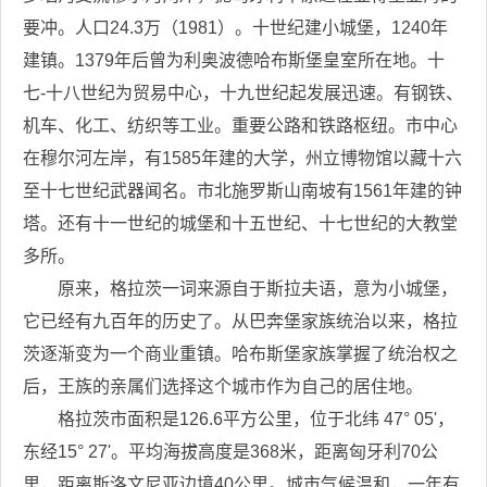
要冲。人口24.3万（1981）。十世纪建小城堡，1240年
建镇。1379年后曾为利奥波德哈布斯堡皇室所在地。十
七-十八世纪为贸易中心，十九世纪起发展迅速。有钢铁、
机车、化工、纺织等工业。重要公路和铁路枢纽。市中心
在穆尔河左岸，有1585年建的大学，州立博物馆以藏十六
至十七世纪武器闻名。市北施罗斯山南坡有1561年建的钟
塔。还有十一世纪的城堡和十五世纪、十七世纪的大教堂
多所。
原来，格拉茨一词来源自于斯拉夫语，意为小城堡，
它已经有九百年的历史了。从巴奔堡家族统治以来，格拉
茨逐渐变为一个商业重镇。哈布斯堡家族掌握了统治权之
后，王族的亲属们选择这个城市作为自己的居住地。
格拉茨市面积是126.6平方公里，位于北纬 47° 05'，
东经15° 27'。平均海拔高度是368米，距离匈牙利70公
里，距离斯洛文尼亚边境40公里。城市气候温和，一年有