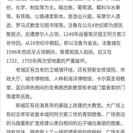
织、化学、制盐等为主。输出鱼、葡萄酒、鞣料与水果
等。有铁路、公路通里斯本。旅游业兴盛。有摩尔人遗
迹、罗马式教堂与图书馆等。法鲁在公元4世纪即为居民
聚居点，后遭摩尔人占领，1249年由葡萄牙国王阿方索三
世夺回。从16世纪中期起，即以法鲁为省会。法鲁城在
1596年西班牙占领期间，曾遭英国人劫掠。后又在
1722、1755年两次受地震的严重破坏。
老城区有古老的卫城墙环绕，还有努斯女修道院、市
政大厅、城市博物馆、人种和海洋博物馆、卡尔莫圣母教
堂、蓝白两色相间的圣弗朗西斯教堂和老城门雷普索拱门
等建筑名胜。
新城区有在清真寺的基础上改建的大教堂。大广场上
有纪念率军收复本城的阿方索三世的青铜塑像。广场旁边
的马路重新扩宽修建以黑白相间的石子铺出美丽的图案，
饶有风味，路旁栽上了一排挺拔秀丽的棕榈树。广场东面