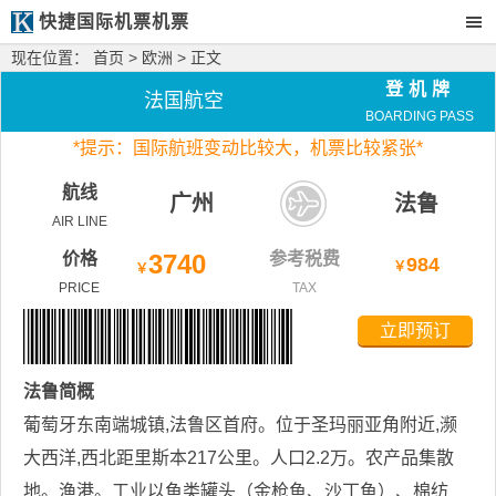
快捷国际机票机票
现在位置：
首页
>
欧洲
> 正文
登机牌
法国航空
BOARDING PASS
*
提示：国际航班变动比较大，
机票比较紧张*
航线
广州
法鲁
AIR LINE
价格
3740
参考税费
984
￥
￥
PRICE
TAX
立即预订
法鲁
简概
葡萄牙东南端城镇,法鲁区首府。位于圣玛丽亚角附近,濒
大西洋,西北距里斯本217公里。人口2.2万。农产品集散
地。渔港。工业以鱼类罐头（金枪鱼、沙丁鱼）、棉纺