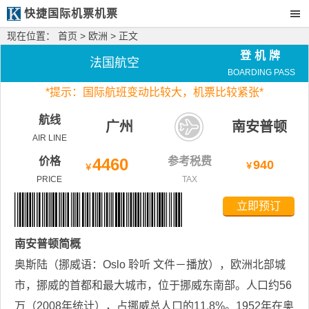
快捷国际机票机票
现在位置：
首页
>
欧洲
> 正文
登机牌
法国航空
BOARDING PASS
*
提示：国际航班变动比较大，
机票比较紧张*
航线
广州
南安普顿
AIR LINE
价格
4460
参考税费
940
￥
￥
PRICE
TAX
立即预订
南安普顿
简概
奥斯陆（挪威语：Oslo 聆听 文件－播放），欧洲北部城
市，挪威的首都和最大城市，位于挪威东南部。人口约56
万（2008年统计），占挪威总人口的11.8%。1952年在奥